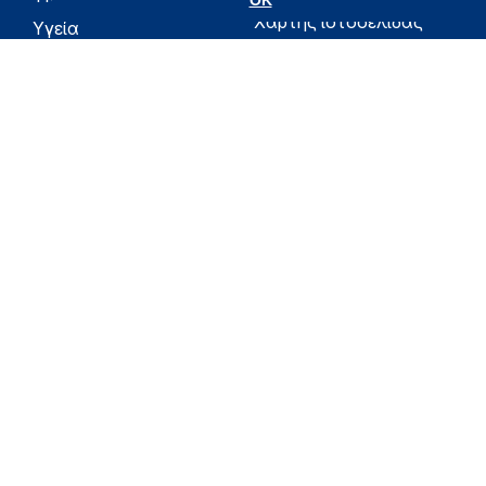
OK
Χάρτης ιστοσελίδας
Υγεία
Όροι χρήσης
Εφημερίδα της
Υπηρεσίας
Δήλωση
προσβασιμότητας
Για τον Πολίτη
Επικοινωνία
RSS
Όλο το moh.gov.gr
Υπουργείο
Υγεία
Εφημερίδα της Υπηρεσίας
Για τον Πολίτη