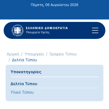
Σημείωση:
Πέμπτη, 06 Αυγούστου 2026
Αυτός
ο
ιστότοπος
περιλαμβάνει
ένα
σύστημα
προσβασιμότητας.
Αρχική
Υπουργείο
Γραφείο Τύπου
Δελτία Τύπου
Υποκατηγορίες
Δελτία Τύπου
Υλικό Τύπου