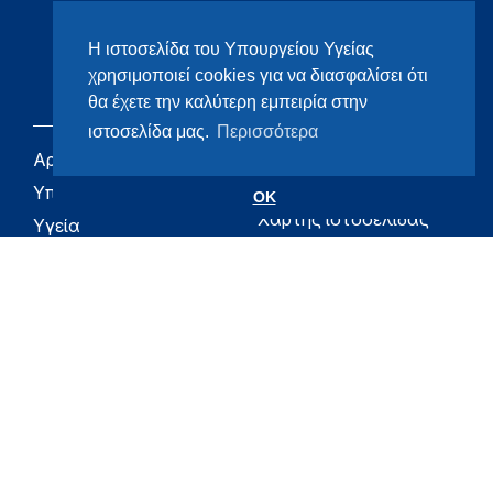
Η ιστοσελίδα του Υπουργείου Υγείας
χρησιμοποιεί cookies για να διασφαλίσει ότι
θα έχετε την καλύτερη εμπειρία στην
ιστοσελίδα μας.
Περισσότερα
Αρχική
eHealth - Ηλεκτρονική
Υγεία
Υπουργείο
OK
Χάρτης ιστοσελίδας
Υγεία
Όροι χρήσης
Εφημερίδα της
Υπηρεσίας
Δήλωση
προσβασιμότητας
Για τον Πολίτη
Επικοινωνία
RSS