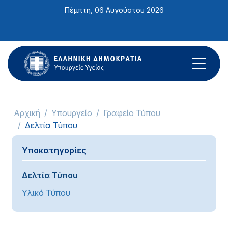
Σημείωση:
Πέμπτη, 06 Αυγούστου 2026
Αυτός
ο
ιστότοπος
περιλαμβάνει
ένα
σύστημα
προσβασιμότητας.
Αρχική
Υπουργείο
Γραφείο Τύπου
Δελτία Τύπου
Υποκατηγορίες
Δελτία Τύπου
Υλικό Τύπου