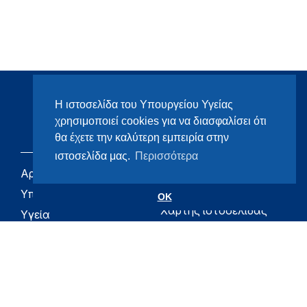
Η ιστοσελίδα του Υπουργείου Υγείας
χρησιμοποιεί cookies για να διασφαλίσει ότι
θα έχετε την καλύτερη εμπειρία στην
ιστοσελίδα μας.
Περισσότερα
Αρχική
eHealth - Ηλεκτρονική
Υγεία
Υπουργείο
OK
Χάρτης ιστοσελίδας
Υγεία
Όροι χρήσης
Εφημερίδα της
Υπηρεσίας
Δήλωση
προσβασιμότητας
Για τον Πολίτη
Επικοινωνία