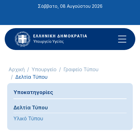
Σημείωση:
Σάββατο, 08 Αυγούστου 2026
Αυτός
ο
ιστότοπος
περιλαμβάνει
ένα
σύστημα
προσβασιμότητας.
Αρχική
Υπουργείο
Γραφείο Τύπου
Δελτία Τύπου
Υποκατηγορίες
Δελτία Τύπου
Υλικό Τύπου