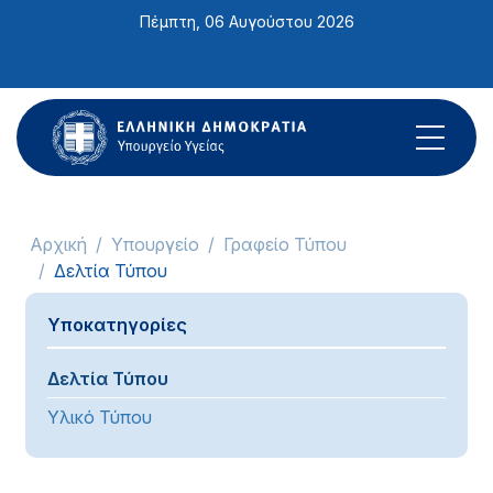
Σημείωση:
Πέμπτη, 06 Αυγούστου 2026
Αυτός
ο
ιστότοπος
περιλαμβάνει
ένα
σύστημα
προσβασιμότητας.
Αρχική
Υπουργείο
Γραφείο Τύπου
Δελτία Τύπου
Υποκατηγορίες
Δελτία Τύπου
Υλικό Τύπου