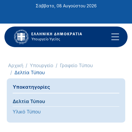
Σημείωση:
Σάββατο, 08 Αυγούστου 2026
Αυτός
ο
ιστότοπος
περιλαμβάνει
ένα
σύστημα
προσβασιμότητας.
Αρχική
Υπουργείο
Γραφείο Τύπου
Δελτία Τύπου
Υποκατηγορίες
Δελτία Τύπου
Υλικό Τύπου