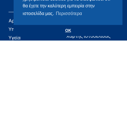
θα έχετε την καλύτερη εμπειρία στην
ιστοσελίδα μας.
Περισσότερα
Αρχική
eHealth - Ηλεκτρονική
Υγεία
Υπουργείο
OK
Χάρτης ιστοσελίδας
Υγεία
Όροι χρήσης
Εφημερίδα της
Υπηρεσίας
Δήλωση
προσβασιμότητας
Για τον Πολίτη
Επικοινωνία
RSS
Όλο το moh.gov.gr
Υπουργείο