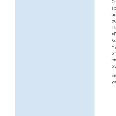
Οι
εφ
μπ
συ
Πι
«Π
λ
Υγ
απ
my
αν
Ει
γι