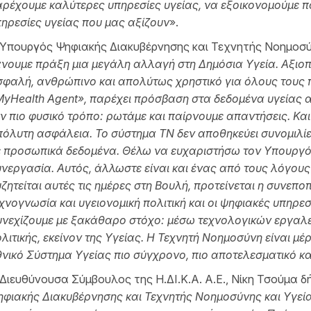
ρέχουμε καλύτερες υπηρεσίες υγείας, να εξοικονομούμε π
ηρεσίες υγείας που μας αξίζουν
».
 Υπουργός Ψηφιακής Διακυβέρνησης και Τεχνητής Νοημοσύ
νουμε πράξη μια μεγάλη αλλαγή στη Δημόσια Υγεία. Αξιοπ
φαλή, ανθρώπινο και απολύτως χρηστικό για όλους τους 
yHealth Agent», παρέχει πρόσβαση στα δεδομένα υγείας 
ν πιο φυσικό τρόπο: ρωτάμε και παίρνουμε απαντήσεις. Και 
όλυτη ασφάλεια. Το σύστημα ΤΝ δεν αποθηκεύει συνομιλίες
 προσωπικά δεδομένα. Θέλω να ευχαριστήσω τον Υπουργό Υ
νεργασία. Αυτός, άλλωστε είναι και ένας από τους λόγους
ζητείται αυτές τις ημέρες στη Βουλή, προτείνεται η συνεπ
χνογνωσία και υγειονομική πολιτική και οι ψηφιακές υπηρε
νεχίζουμε με ξακάθαρο στόχο: μέσω τεχνολογικών εργαλε
λιτικής, εκείνον της Υγείας. Η Τεχνητή Νοημοσύνη είναι μ
νικό Σύστημα Υγείας πιο σύγχρονο, πιο αποτελεσματικό και
Διευθύνουσα Σύμβουλος της Η.ΔΙ.Κ.Α. Α.Ε., Νίκη Τσούμα δ
φιακής Διακυβέρνησης και Τεχνητής Νοημοσύνης και Υγεία