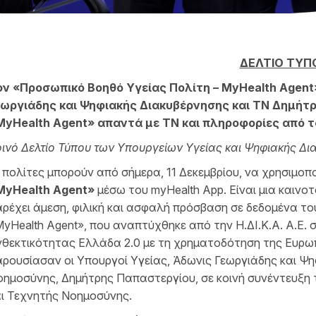
ΔΕΛΤΙΟ ΤΥΠ
ον «Προσωπικό Βοηθό Υγείας Πολίτη – MyHealth Agent
εωργιάδης και Ψηφιακής Διακυβέρνησης και ΤΝ Δημήτρ
MyHealth Agent» απαντά με ΤΝ και πληροφορίες από τ
ινό Δελτίο Τύπου των Υπουργείων Υγείας και Ψηφιακής Δ
 πολίτες μπορούν από σήμερα, 11 Δεκεμβρίου, να χρησιμο
MyHealth Agent
»
μέσω του myHealth App. Είναι μια καινο
ρέχει άμεση, φιλική και ασφαλή πρόσβαση σε δεδομένα τ
yHealth Agent», που αναπτύχθηκε από την Η.ΔΙ.Κ.Α. Α.Ε. 
θεκτικότητας Ελλάδα 2.0 με τη χρηματοδότηση της Ευρω
ρουσίασαν οι Υπουργοί Υγείας, Άδωνις Γεωργιάδης και Ψη
ημοσύνης, Δημήτρης Παπαστεργίου, σε κοινή συνέντευξη
ι Τεχνητής Νοημοσύνης.