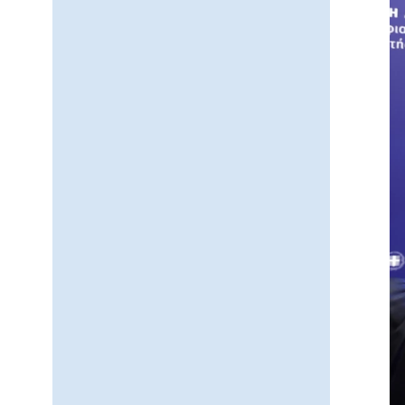
προβλήματα
όρασης
που
χρησιμοποιούν
πρόγραμμα
ανάγνωσης
οθόνης
Πατήστε
Control-
F10
για
να
ανοίξετε
ένα
μενού
προσβασιμότητας.