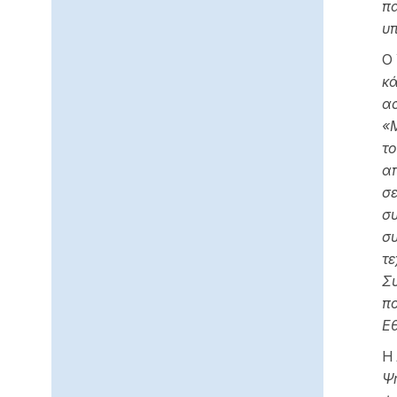
πα
υπ
Ο
κά
ασ
«M
το
απ
σε
συ
συ
τε
Συ
πο
Εθ
Η 
Ψη