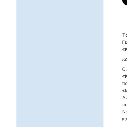
Τ
Γ
«
Κο
Οι
«
πα
«M
Αν
πα
Νο
κα