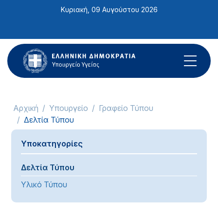
Σημείωση:
Κυριακή, 09 Αυγούστου 2026
Αυτός
ο
ιστότοπος
περιλαμβάνει
ένα
σύστημα
προσβασιμότητας.
Αρχική
Υπουργείο
Γραφείο Τύπου
Δελτία Τύπου
Υποκατηγορίες
Δελτία Τύπου
Υλικό Τύπου