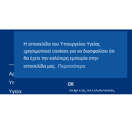
Η ιστοσελίδα του Υπουργείου Υγείας
χρησιμοποιεί cookies για να διασφαλίσει ότι
θα έχετε την καλύτερη εμπειρία στην
ιστοσελίδα μας.
Περισσότερα
Αρχική
eHealth - Ηλεκτρονική
Υγεία
Υπουργείο
OK
Χάρτης ιστοσελίδας
Υγεία
Όροι χρήσης
Εφημερίδα της
Υπηρεσίας
Δήλωση
προσβασιμότητας
Για τον Πολίτη
Επικοινωνία