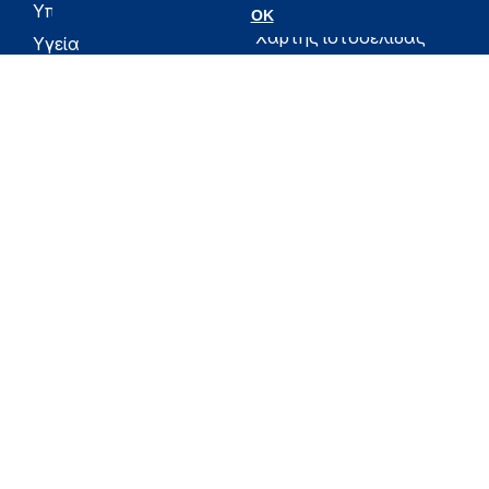
Υγεία
Υπουργείο
OK
Χάρτης ιστοσελίδας
Υγεία
Όροι χρήσης
Εφημερίδα της
Υπηρεσίας
Δήλωση
προσβασιμότητας
Για τον Πολίτη
Επικοινωνία
RSS
Όλο το moh.gov.gr
Υπουργείο
Υγεία
Εφημερίδα της Υπηρεσίας
Για τον Πολίτη