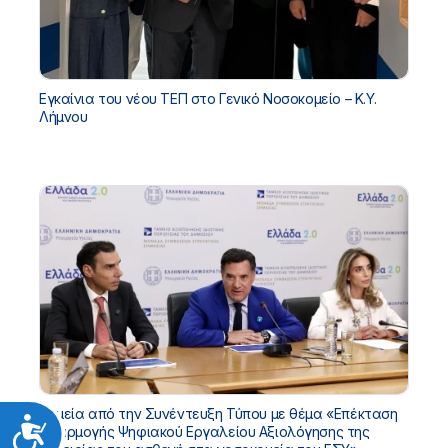
Εγκαίνια του νέου ΤΕΠ στο Γενικό Νοσοκομείο – Κ.Υ.
Λήμνου
Σημεία από την Συνέντευξη Τύπου με θέμα «Επέκταση
Προσιτότητα
εφαρμογής Ψηφιακού Εργαλείου Αξιολόγησης της