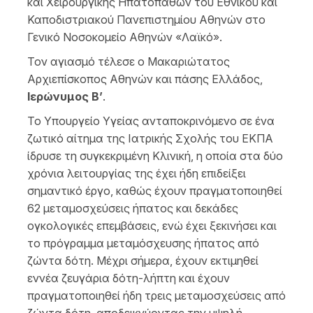
και Χειρουργικής Ηπατοπαθών του Εθνικού και
Καποδιστριακού Πανεπιστημίου Αθηνών στο
Γενικό Νοσοκομείο Αθηνών «Λαϊκό».
Τον αγιασμό τέλεσε ο Μακαριώτατος
Αρχιεπίσκοπος Αθηνών και πάσης Ελλάδος,
Ιερώνυμος Β’
.
Το Υπουργείο Υγείας ανταποκρινόμενο σε ένα
ζωτικό αίτημα της Ιατρικής Σχολής του ΕΚΠΑ
ίδρυσε τη συγκεκριμένη Κλινική, η οποία στα δύο
χρόνια λειτουργίας της έχει ήδη επιδείξει
σημαντικό έργο, καθώς έχουν πραγματοποιηθεί
62 μεταμοσχεύσεις ήπατος και δεκάδες
ογκολογικές επεμβάσεις, ενώ έχει ξεκινήσει και
το πρόγραμμα μεταμόσχευσης ήπατος από
ζώντα δότη. Μέχρι σήμερα, έχουν εκτιμηθεί
εννέα ζευγάρια δότη-λήπτη και έχουν
πραγματοποιηθεί ήδη τρεις μεταμοσχεύσεις από
ζώντα δότη, αποδεικνύοντας την υψηλή