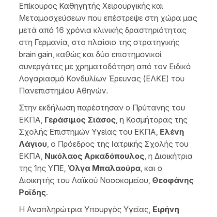
Επίκουρος Καθηγητής Χειρουργικής και
Μεταμοσχεύσεων που επέστρεψε στη χώρα μας
μετά από 16 χρόνια κλινικής δραστηριότητας
στη Γερμανία, στο πλαίσιο της στρατηγικής
brain gain, καθώς και δύο επιστημονικοί
συνεργάτες με χρηματοδότηση από τον Ειδικό
Λογαριασμό Κονδυλίων Έρευνας (ΕΛΚΕ) του
Πανεπιστημίου Αθηνών.
Στην εκδήλωση παρέστησαν ο Πρύτανης του
ΕΚΠΑ,
Γεράσιμος Σιάσος
, η Κοσμήτορας
της
Σχολής Επιστημών Υγείας του ΕΚΠΑ,
Ελένη
Λάγιου
, ο Πρόεδρος της Ιατρικής Σχολής του
ΕΚΠΑ,
Νικόλαος Αρκαδόπουλος
, η Διοικήτρια
της 1ης ΥΠΕ
,
Όλγα Μπαλαούρα
, και ο
Διοικητής του Λαϊκού Νοσοκομείου,
Θεοφ
άνης
Ροϊδης
.
Η Αναπληρώτρια Υπουργός Υγείας,
Ειρήνη