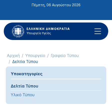
Σημείωση:
Πέμπτη, 06 Αυγούστου 2026
Αυτός
ο
ιστότοπος
περιλαμβάνει
ένα
σύστημα
προσβασιμότητας.
Αρχική
Υπουργείο
Γραφείο Τύπου
Δελτία Τύπου
Υποκατηγορίες
Δελτία Τύπου
Υλικό Τύπου