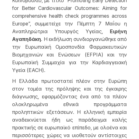
Κοινοβούλιο, με τίτλο “Promoting Early Detection
for Better Cardiovascular Outcomes: Aiming for
comprehensive health check programmes across
Europe”, συμμετείχε την Πέμπτη 7 Μαΐου η
Αναπληρώτρια Υπουργός Υγείας,
Ειρήνη
Αγαπηδάκη
. Η εκδήλωση συνδιοργανώθηκε από
την Ευρωπαϊκή Ομοσπονδία Φαρμακευτικών
Βιομηχανιών και Ενώσεων (EFPIA) και την
Ευρωπαϊκή Συμμαχία για την Καρδιαγγειακή
Υγεία (EACH).
Η Ελλάδα πρωτοστατεί πλέον στην Ευρώπη
στον τομέα της πρόληψης και της έγκαιρης
διάγνωσης, εφαρμόζοντας ένα από τα πλέον
ολοκληρωμένα εθνικά προγράμματα
προληπτικών εξετάσεων. Η ελληνική εμπειρία
αναδεικνύεται ήδη ως παράδειγμα καλής
πρακτικής σε ευρωπαϊκό επίπεδο, με ολοένα και
περισσότερες χώρες να υιοθετούν αντίστοιχες