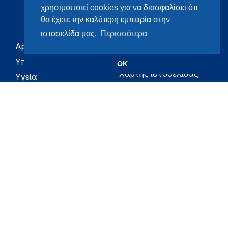
χρησιμοποιεί cookies για να διασφαλίσει ότι
θα έχετε την καλύτερη εμπειρία στην
ιστοσελίδα μας.
Περισσότερα
Αρχική
eHealth - Ηλεκτρονική
Υγεία
Υπουργείο
OK
Χάρτης ιστοσελίδας
Υγεία
Όροι χρήσης
Εφημερίδα της
Υπηρεσίας
Δήλωση
προσβασιμότητας
Για τον Πολίτη
Επικοινωνία
RSS
Όλο το moh.gov.gr