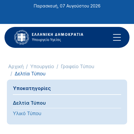
Σημείωση:
Παρασκευή, 07 Αυγούστου 2026
Αυτός
ο
ιστότοπος
περιλαμβάνει
ένα
σύστημα
προσβασιμότητας.
Αρχική
Υπουργείο
Γραφείο Τύπου
Δελτία Τύπου
Υποκατηγορίες
Δελτία Τύπου
Υλικό Τύπου