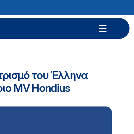
τρισμό του Έλληνα
οιο MV Hondius