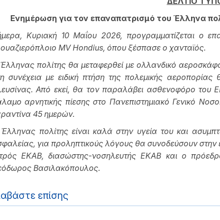
ΔΕΛΤΙΟ ΤΥΠ
Ενημέρωση για τον επαναπατρισμό του Έλληνα πολ
ήμερα, Κυριακή 10 Μαΐου 2026, προγραμματίζεται ο επ
ουαζιερόπλοιο MV Hondius, όπου ξέσπασε ο χανταϊός.
 Έλληνας πολίτης θα μεταφερθεί με ολλανδικό αεροσκάφ
τη συνέχεια με ειδική πτήση της πολεμικής αεροπορίας 
λευσίνας. Από εκεί, θα τον παραλάβει ασθενοφόρο του Ε
λαμο αρνητικής πίεσης στο Πανεπιστημιακό Γενικό Νοσοκ
ραντίνα 45 ημερών.
 Έλληνας πολίτης είναι καλά στην υγεία του και ασυμπ
φαλείας, για προληπτικούς λόγους θα συνοδεύσουν στην 
ατρός ΕΚΑΒ, διασώστης-νοσηλευτής ΕΚΑΒ και ο πρόεδρο
εόδωρος Βασιλακόπουλος.
ιαβάστε επίσης