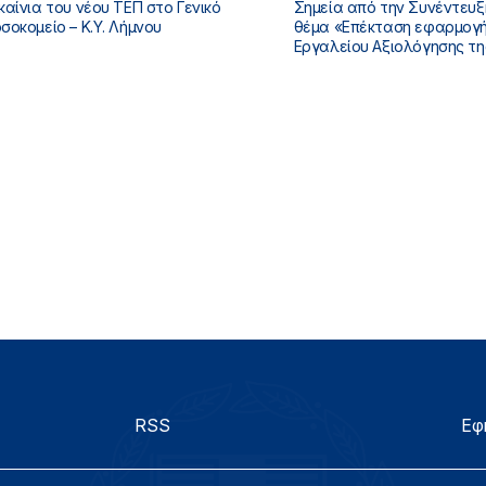
καίνια του νέου ΤΕΠ στο Γενικό
Σημεία από την Συνέντευξ
σοκομείο – Κ.Υ. Λήμνου
θέμα «Επέκταση εφαρμογής Ψηφιακού
Εργαλείου Αξιολόγησης τη
του ασθενή στα νοσοκομεί
RSS
Εφ