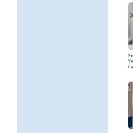
Σε
Υγ
πα
κα