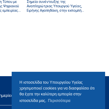
η Τύπου με
Σημεία συνέντευξης της
Αναπληρώτριας Υπουργού Υγείας,
ς εμπειρίας
Ειρήνης Αγαπηδάκη, στην εκπομπή
α του ΕΣΥ»
«ONLINE», με τους Σταύρο Ιωαννίδη και
Χρύσα Μπάτου
Η ιστοσελίδα του Υπουργείου Υγείας
χρησιμοποιεί cookies για να διασφαλίσει ότι
θα έχετε την καλύτερη εμπειρία στην
ημερίες
ιστοσελίδα μας.
Περισσότερα