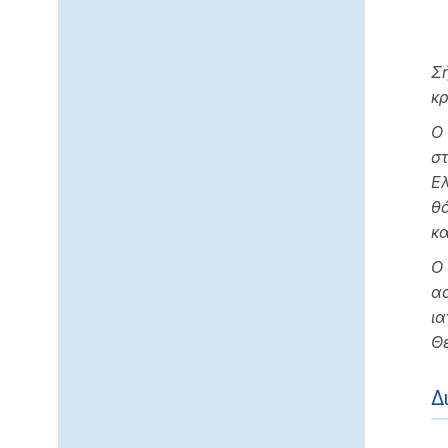
Σ
κρ
Ο
σ
Ε
θά
κα
Ο
ασ
ι
Θ
Δ