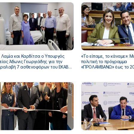
 Λαμία και Καρδίτσα ο Υπουργός
«Το είπαμε, το κάναμε»: Μ
είας Άδωνις Γεωργιάδης για την
πολιτική το πρόγραμμα
ραλαβή 7 ασθενοφόρων του ΕΚΑΒ
«ΠΡΟΛΑΜΒΑΝΩ» έως το 20
ι τα εγκαίνια του ΚΥ Σοφάδων
κάλυψη από τον Τακτικό
Προϋπολογισμό