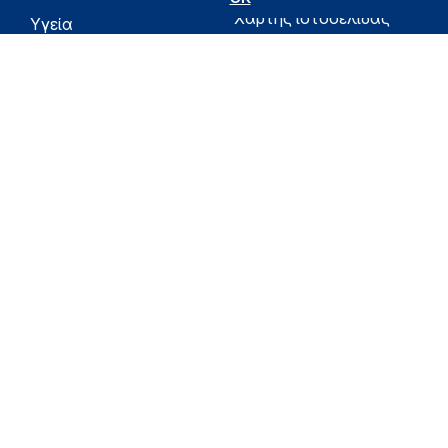
Χάρτης ιστοσελίδας
Υγεία
Όροι χρήσης
Εφημερίδα της
Υπηρεσίας
Δήλωση
προσβασιμότητας
Για τον Πολίτη
Επικοινωνία
RSS
Όλο το moh.gov.gr
Υπουργείο
Υγεία
Εφημερίδα της Υπηρεσίας
Για τον Πολίτη