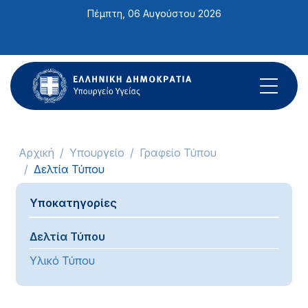
Σημείωση:
Πέμπτη, 06 Αυγούστου 2026
Αυτός
ο
ιστότοπος
περιλαμβάνει
ένα
σύστημα
προσβασιμότητας.
Αρχική
Υπουργείο
Γραφείο Τύπου
Δελτία Τύπου
Υποκατηγορίες
Δελτία Τύπου
Υλικό Τύπου