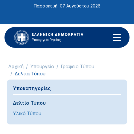
Σημείωση:
Παρασκευή, 07 Αυγούστου 2026
Αυτός
ο
ιστότοπος
περιλαμβάνει
ένα
σύστημα
προσβασιμότητας.
Αρχική
Υπουργείο
Γραφείο Τύπου
Δελτία Τύπου
Υποκατηγορίες
Δελτία Τύπου
Υλικό Τύπου