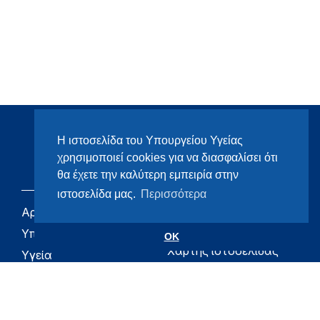
Η ιστοσελίδα του Υπουργείου Υγείας
χρησιμοποιεί cookies για να διασφαλίσει ότι
θα έχετε την καλύτερη εμπειρία στην
ιστοσελίδα μας.
Περισσότερα
Αρχική
eHealth - Ηλεκτρονική
Υγεία
Υπουργείο
OK
Χάρτης ιστοσελίδας
Υγεία
Όροι χρήσης
Εφημερίδα της
Υπηρεσίας
Δήλωση
προσβασιμότητας
Για τον Πολίτη