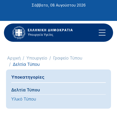
Σημείωση:
Σάββατο, 08 Αυγούστου 2026
Αυτός
ο
ιστότοπος
περιλαμβάνει
ένα
σύστημα
προσβασιμότητας.
Αρχική
Υπουργείο
Γραφείο Τύπου
Δελτία Τύπου
Υποκατηγορίες
Δελτία Τύπου
Υλικό Τύπου