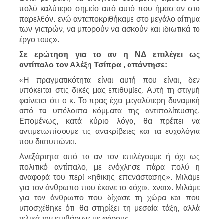
πολύ καλύτερο σημείο από αυτό που ήμασταν στο
παρελθόν, ενώ ανταποκριθήκαμε στο μεγάλο αίτημα
των γιατρών, να μπορούν να ασκούν και ιδιωτικά το
έργο τους».
Σε ερώτηση για το αν η ΝΔ επιλέγει ως
αντίπαλο τον Αλέξη Τσίπρα , απάντησε:
«Η πραγματικότητα είναι αυτή που είναι, δεν
υπόκειται στις δικές μας επιθυμίες. Αυτή τη στιγμή
φαίνεται ότι ο κ. Τσίπρας έχει μεγαλύτερη δυναμική
από τα υπόλοιπα κόμματα της αντιπολίτευσης.
Επομένως, κατά κύριο λόγο, θα πρέπει να
αντιμετωπίσουμε τις ανακρίβειες και τα ευχολόγια
που διατυπώνει.
Ανεξάρτητα από το αν τον επιλέγουμε ή όχι ως
πολιτικό αντίπαλο, με ενόχλησε πάρα πολύ η
αναφορά του περί «ηθικής επανάστασης». Μιλάμε
για τον άνθρωπο που έκανε το «όχι», «ναι». Μιλάμε
για τον άνθρωπο που δίχασε τη χώρα και που
υποσχέθηκε ότι θα στηρίξει τη μεσαία τάξη, αλλά
τελικά την επιβάρυνε με φόρους.