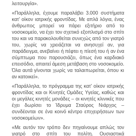
λειτουργία».
«Παράλληλα, έχουμε παραλάβει 3.000 συστήματα
κατ’ οίκον ιατρικής φροντίδας. Με απλά λόγια, ένας
άνθρωπος μπορεί να πάρει εξιτήριο από το
νοσοκομείο, να έχει τον σχετικό εξοπλισμό στο σπίτι
του και να παρακολουθείται συνεχώς από τον γιατρό
του, χωρίς να χρειάζεται να ανησυχεί αν, για
παράδειγμα, ανεβαίνει ή πέφτει η πίεσή του ή αν ένα
σύμπτωμα που παρουσιάζει, όπως ένα καρδιακό
επεισόδιο, απαιτεί άμεση μετάβαση στο νοσοκομείο.
Όλα αυτά γίνονται χωρίς να ταλαιπωρείται, όπου κι
αν κατοικεί».
«Παράλληλα, το πρόγραμμα της κατ’ οίκον ιατρικής
φροντίδας και οι Κινητές Ομάδες Υγείας, καθώς και
οι μεγάλες κινητές μονάδες – οι κινητές κλινικές που
έχει δωρίσει το Ίδρυμα Σταύρος Νιάρχος –
συνδέονται σε ένα κοινό κέντρο επιχειρήσεων των
νοσοκομείων».
«Με αυτόν τον τρόπο δεν πηγαίνουμε απλώς τον
γιατρό στο σπίτι του πολίτη. Ουσιαστικά