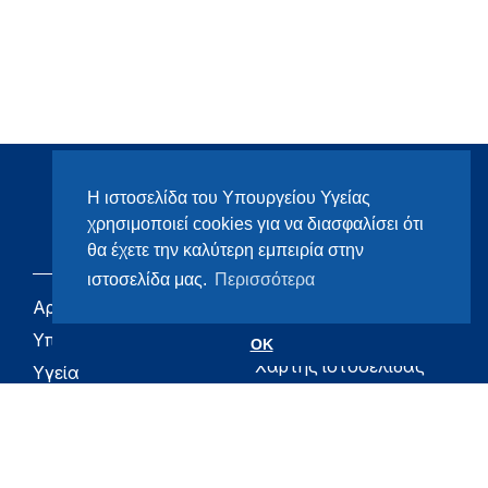
Η ιστοσελίδα του Υπουργείου Υγείας
χρησιμοποιεί cookies για να διασφαλίσει ότι
θα έχετε την καλύτερη εμπειρία στην
ιστοσελίδα μας.
Περισσότερα
Αρχική
eHealth - Ηλεκτρονική
Υγεία
Υπουργείο
OK
Χάρτης ιστοσελίδας
Υγεία
Όροι χρήσης
Εφημερίδα της
Υπηρεσίας
Δήλωση
προσβασιμότητας
Για τον Πολίτη