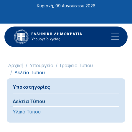
Σημείωση:
Κυριακή, 09 Αυγούστου 2026
Αυτός
ο
ιστότοπος
περιλαμβάνει
ένα
σύστημα
προσβασιμότητας.
Αρχική
Υπουργείο
Γραφείο Τύπου
Δελτία Τύπου
Υποκατηγορίες
Δελτία Τύπου
Υλικό Τύπου