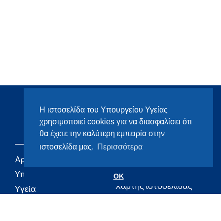
Η ιστοσελίδα του Υπουργείου Υγείας
χρησιμοποιεί cookies για να διασφαλίσει ότι
θα έχετε την καλύτερη εμπειρία στην
ιστοσελίδα μας.
Περισσότερα
Αρχική
eHealth - Ηλεκτρονική
Υγεία
Υπουργείο
OK
Χάρτης ιστοσελίδας
Υγεία
Όροι χρήσης
Εφημερίδα της
Υπηρεσίας
Δήλωση