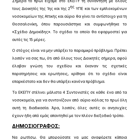
Σήμερα το πρωί είχαμε στο ΕΚΕΠΥ τη συνάντηση με όλους
ης
τους Διοικητές της 1ης και της 2
ΥΠΕ και των εμπλεκομένων
νοσοκομείων της Αττικής και αύριο θα γίνει το αντίστοιχο για τη
Θεσσαλονίκη, όπου παρουσιάστηκε και συμφωνήθηκε το
«Σχέδιο Δημοκίδης». Το σχέδιο το οποίο θα εφαρμοστεί για
αυτές τις 15 μέρες.
Ο στόχος είναι να μην υπάρξει το παραμικρό πρόβλημα. Πρέπει
λοιπόν να σας πω, ότι από όλους τους Διοικητές σήμερα, αφού
έλαβαν γνώση του σχεδίου και έκαναν τις σχετικές
παρατηρήσεις και ερωτήσεις, κρίθηκε ότι το σχέδιο είναι
επαρκέστατο και δεν θα υπάρξει κανένα πρόβλημα.
Το ΕΚΕΠΥ στέλνει μάλιστα 4 Συντονιστές σε κάθε ένα από τα
νοσοκομεία, για να συντονίζουν από αύριο κιόλας το πρωί όλη
αυτή τη διαδικασία. Άρα, λοιπόν, όλες αυτές οι ανησυχίες
έχουν ήδη από εμάς απαντηθεί με τον πλέον διεξοδικό τρόπο.
ΔΗΜΟΣΙΟΓΡΑΦΟΣ:
Να ρωτήσω. Θα μπορούσατε να μας αναφέρετε κάποια