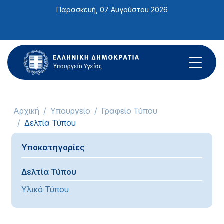
Σημείωση:
Παρασκευή, 07 Αυγούστου 2026
Αυτός
ο
ιστότοπος
περιλαμβάνει
ένα
σύστημα
προσβασιμότητας.
Αρχική
Υπουργείο
Γραφείο Τύπου
Δελτία Τύπου
Υποκατηγορίες
Δελτία Τύπου
Υλικό Τύπου