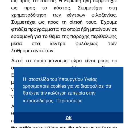
ως προς το κόστος. Η Ευρώπη ήδη συμμετέχει
ως προς το κόστος. Συμμετέχει στη
χρηματοδότηση των κέντρων φιλοξενίας.
Συμμετέχει ως προς τη σίτισή τους. Έχουμε
φτιάξει προγράμματα τα οποία ήδη μπαίνουν σε
εφαρμογή για το θέμα της παροχής περίθαλψης
μέσα στα κέντρα φυλάξεως των
λαθρομεταναστών.
Αυτό το οποίο κάνουμε τώρα είναι μέσα σε
αυτή την γενική χρηματοδότηση που δίνει η
Ευρώπη για να επιμεριστεί το κόστος τώρα που
Η ιστοσελίδα του Υπουργείου Υγείας
μία χώρα δέχεται από την λαθρομετανάστευση,
χρησιμοποιεί cookies για να διασφαλίσει ότι
να βάλουμε και το θέμα της υγείας στα δημόσια
θα έχετε την καλύτερη εμπειρία στην
νοσοκομεία.
ιστοσελίδα μας.
Περισσότερα
Αυτό δεν το είχαμε διεκδικήσει μέχρι τώρα και
θα το διεκδικήσουμε με πολύ μεγάλη ένταση. Και
OK
εις πάσαν περίπτωσιν αντιλαμβάνεστε ότι όταν
θα καθόμαστε πλέον και θα κάνουμε συζήτηση