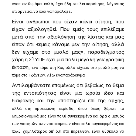
ένας αν θυμάμαι καλά, έχει ήδη στείλει παραίτηση, λέγοντας
ότι αρνείται να πάει να παραλάβει.
Είναι άνθρωποι που είχαν κάνει αίτηση, που
είχαν αξιολογηθεί. Που εμείς τους επιλέξαμε
μετά από την αξιολόγηση της λίστας και μας
είπαν ότι «εμείς κάναμε μεν την αίτηση, αλλά
δεν είχαμε στο μυαλό μας», παραδείγματος
η
χάρη η 2
ΥΠΕ έχει μία πολύ μεγάλη γεωγραφική
έκταση,
«να πάμε στη Κω, αλλά είχαμε στο μυαλό μας να
πάμε στο Τζάνειο». Λέω ένα παράδειγμα.
Αντιλαμβάνεστε επομένως ότι βεβαίως το θέμα
της εντοπιότητας είναι μία ωραία ιδέα και
διαφανής και την υποστηρίζω επί της αρχής,
αλλά στη προκειμένη περίοδο, όπου όπως ξέρετε τα
δημοσιονομικά μας είναι πολύ συγκεκριμένα και άρα ο μισθός
των Διοικητών των νοσοκομείων είναι πολύ συγκεκριμένος και
πολύ χαμηλότερος απ’ ό,τι στο παρελθόν, είναι δύσκολο να