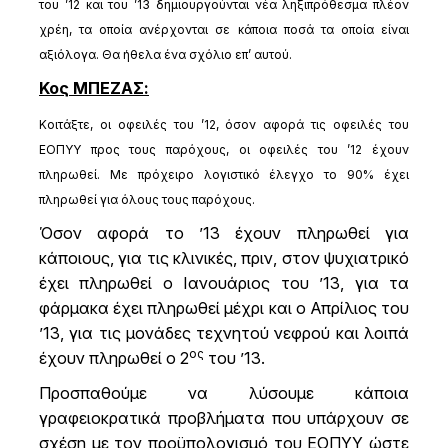
του ’12 και του ’13 δημιουργούνται νέα ληξιπρόθεσμα πλέον
χρέη, τα οποία ανέρχονται σε κάποια ποσά τα οποία είναι
αξιόλογα. Θα ήθελα ένα σχόλιο επ’ αυτού.
Κος ΜΠΕΖΑΣ:
Κοιτάξτε, οι οφειλές του ’12, όσον αφορά τις οφειλές του
ΕΟΠΥΥ προς τους παρόχους, οι οφειλές του ’12 έχουν
πληρωθεί. Με πρόχειρο λογιστικό έλεγχο το 90% έχει
πληρωθεί για όλους τους παρόχους.
Όσον αφορά το ’13 έχουν πληρωθεί για
κάποιους, για τις κλινικές, πριν, στον ψυχιατρικό
έχει πληρωθεί ο Ιανουάριος του ’13, για τα
φάρμακα έχει πληρωθεί μέχρι και ο Απρίλιος του
’13, για τις μονάδες τεχνητού νεφρού και λοιπά
ος
έχουν πληρωθεί ο 2
του ’13.
Προσπαθούμε να λύσουμε κάποια
γραφειοκρατικά προβλήματα που υπάρχουν σε
σχέση με τον προϋπολογισμό του ΕΟΠΥΥ ώστε