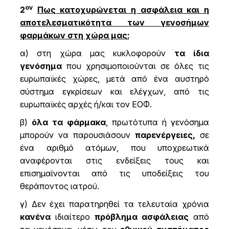
ον
2
Πως κατοχυρώνεται η ασφάλεια και η
αποτελεσματικότητα των γενοσήμων
φαρμάκων στη χώρα μας;
α) στη χώρα μας κυκλοφορούν
τα ίδια
γενόσημα
που χρησιμοποιούνται σε όλες τις
ευρωπαϊκές χώρες, μετά από ένα αυστηρό
σύστημα εγκρίσεων και ελέγχων, από τις
ευρωπαϊκές αρχές ή/και τον ΕΟΦ.
β)
όλα τα φάρμακα
, πρωτότυπα ή γενόσημα
μπορούν να παρουσιάσουν
παρενέργειες,
σε
ένα αριθμό ατόμων, που υποχρεωτικά
αναφέρονται στις ενδείξεις τους και
επισημαίνονται από τις υποδείξεις του
θεράποντος ιατρού.
γ) Δεν έχει παρατηρηθεί τα τελευταία χρόνια
κανένα
ιδιαίτερο
πρόβλημα ασφάλειας
από