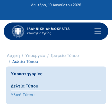
Σημείωση:
Δευτέρα, 10 Αυγούστου 2026
Αυτός
ο
ιστότοπος
περιλαμβάνει
ένα
σύστημα
προσβασιμότητας.
Αρχική
Υπουργείο
Γραφείο Τύπου
Δελτία Τύπου
Υποκατηγορίες
Δελτία Τύπου
Υλικό Τύπου