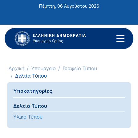
Σημείωση:
Πέμπτη, 06 Αυγούστου 2026
Αυτός
ο
ιστότοπος
περιλαμβάνει
ένα
σύστημα
προσβασιμότητας.
Αρχική
Υπουργείο
Γραφείο Τύπου
Δελτία Τύπου
Υποκατηγορίες
Δελτία Τύπου
Υλικό Τύπου