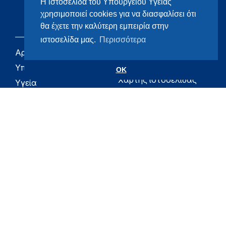
Η ιστοσελίδα του Υπουργείου Υγείας
χρησιμοποιεί cookies για να διασφαλίσει ότι
θα έχετε την καλύτερη εμπειρία στην
ιστοσελίδα μας.
Περισσότερα
Αρχική
eHealth - Ηλεκτρονική
Υγεία
Υπουργείο
OK
Χάρτης ιστοσελίδας
Υγεία
Όροι χρήσης
Εφημερίδα της
Υπηρεσίας
Δήλωση
προσβασιμότητας
Για τον Πολίτη
Επικοινωνία
RSS
Όλο το moh.gov.gr