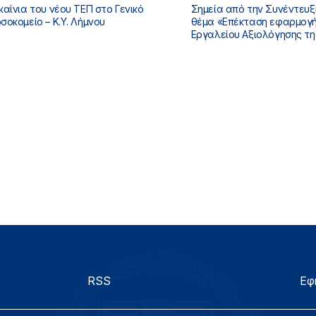
καίνια του νέου ΤΕΠ στο Γενικό
Σημεία από την Συνέντευξ
σοκομείο – Κ.Υ. Λήμνου
θέμα «Επέκταση εφαρμογής Ψηφιακού
Εργαλείου Αξιολόγησης τη
του ασθενή στα νοσοκομεί
RSS
Εφ