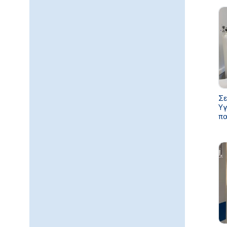
Σε
Υγ
πα
κα