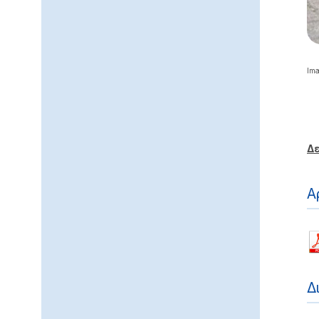
Ima
Δε
Α
Δ