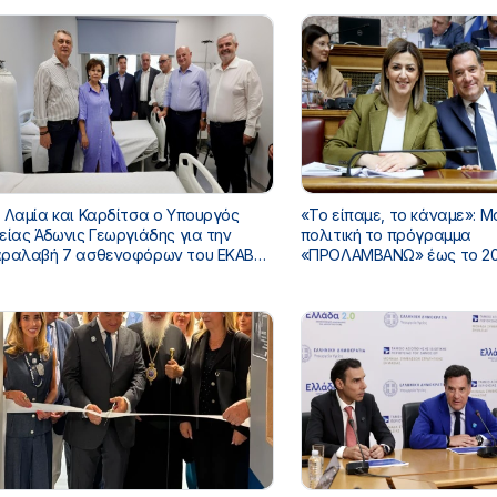
 Λαμία και Καρδίτσα ο Υπουργός
«Το είπαμε, το κάναμε»: Μ
είας Άδωνις Γεωργιάδης για την
πολιτική το πρόγραμμα
ραλαβή 7 ασθενοφόρων του ΕΚΑΒ
«ΠΡΟΛΑΜΒΑΝΩ» έως το 20
ι τα εγκαίνια του ΚΥ Σοφάδων
κάλυψη από τον Τακτικό
Προϋπολογισμό