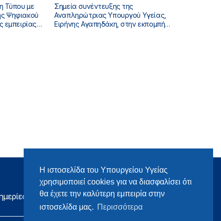
η Τύπου με
Σημεία συνέντευξης της
Αναπληρώτριας Υπουργού Υγείας,
ς εμπειρίας
Ειρήνης Αγαπηδάκη, στην εκπομπή
α του ΕΣΥ»
«ONLINE», με τους Σταύρο Ιωαννίδη και
Χρύσα Μπάτου
Η ιστοσελίδα του Υπουργείου Υγείας
χρησιμοποιεί cookies για να διασφαλίσει ότι
θα έχετε την καλύτερη εμπειρία στην
ημερίες
ιστοσελίδα μας.
Περισσότερα