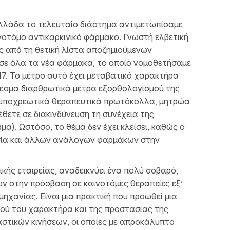
λλάδα το τελευταίο διάστημα αντιμετωπίσαμε
οτόμο αντικαρκινικό φάρμακο. Γνωστή ελβετική
ς από τη θετική λίστα αποζημιούμενων
 σε όλα τα νέα φάρμακα, το οποίο νομοθετήσαμε
7. Το μέτρο αυτό έχει μεταβατικό χαρακτήρα
θεσμα διαρθρωτικά μέτρα εξορθολογισμού της
 υποχρεωτικά θεραπευτικά πρωτόκολλα, μητρώα
θετε σε διακινδύνευση τη συνέχεια της
α). Ωστόσο, το θέμα δεν έχει κλείσει, καθώς o
υσία και άλλων ανάλογων φαρμάκων στην
κής εταιρείας, αναδεικνύει ένα πολύ σοβαρό,
ν στην πρόσβαση σε καινοτόμες θεραπείες εξ’
ομηχανίας.
Είναι μια πρακτική που προωθεί μια
κού του χαρακτήρα και της προστασίας της
αστικών κινήσεων, οι οποίες με απροκάλυπτο