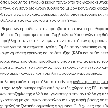
όπο βάζουν τα εταιρικά κέρδη πάνω από τις φαρμακευτικ
ρατών, όχι μόνο
διακινδυνεύουμε το μείζον κοινωνικό δικ
θενών στα αναγκαία φάρμακα, αλλά υπονομεύουμε και το
θολικότητας και της ισότητας στην Υγεία.
 θέμα των εμποδίων στην πρόσβαση σε καινοτόμες θεραπείε
016, στα Συμπεράσματα του Συμβουλίου Υπουργών στη διά
ο πρόβλημα των υψηλών τιμών των καινοτόμων φαρμάκων 
τουν για τα συστήματα υγείας. Τιμές απαγορευτικές ακόμα
ιαφανή κόστη έρευνας και ανάπτυξης (R&D) και αυθαίρετ
σικά, ιδιαίτερο θέμα πρόσβασης υπάρχει για τις μικρές ε
αιρείες, παρότι τα προϊόντα τους εγκρίνονται κεντρικά α
λκυστικές» αγορές και χαμηλή προσδοκία κερδοφορίας.
πολιτική απάντηση σε όλα αυτά είναι η
ενδυνάμωση πρωτο
υ έχουν ήδη συγκροτηθεί από αρκετές χώρες της ΕΕ, με σ
μών αποζημίωσης αλλά και γενικότερα την ανταλλαγή πλη
υγκρότηση μηχανισμών αποτελεσματικής παρέμβασης σε πε
χνητών)σε ζωτικής σημασίας φάρμακα. Οι 8 χώρες της «Β