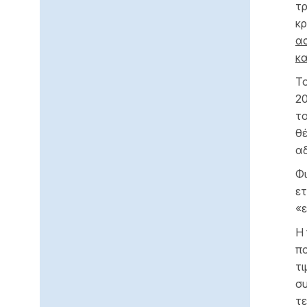
τρ
κ
ασ
κα
Το
2
τ
θέ
αδ
Φυ
ετ
«ε
Η 
πο
τι
σ
τε