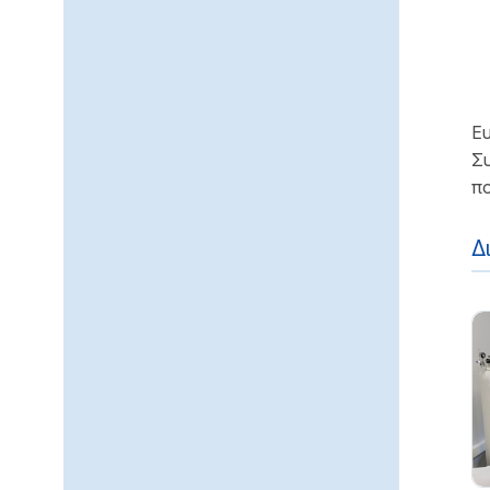
Ευ
Συ
πο
Δ