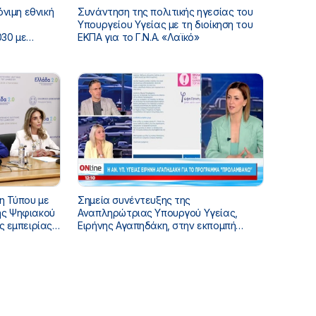
όνιμη εθνική
Συνάντηση της πολιτικής ηγεσίας του
Υπουργείου Υγείας με τη διοίκηση του
30 με
ΕΚΠΑ για το Γ.Ν.Α. «Λαϊκό»
η Τύπου με
Σημεία συνέντευξης της
Αναπληρώτριας Υπουργού Υγείας,
ς εμπειρίας
Ειρήνης Αγαπηδάκη, στην εκπομπή
α του ΕΣΥ»
«ONLINE», με τους Σταύρο Ιωαννίδη και
Χρύσα Μπάτου