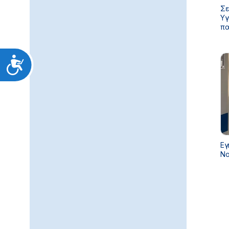
Σε
Υγ
πα
κα
Προσιτότητα
Εγ
Νο