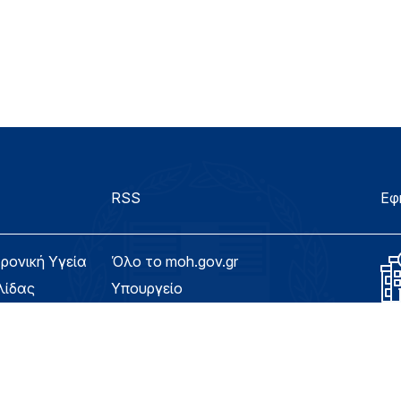
RSS
Εφ
τρονική Υγεία
Όλο το moh.gov.gr
λίδας
Υπουργείο
Υγεία
ασιμότητας
Εφημερίδα της Υπηρεσίας
Για τον Πολίτη
eHealth - Ηλεκτρονική Υγεία