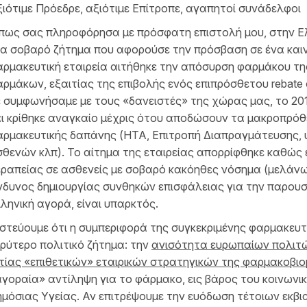
ιότιμε Πρόεδρε, αξιότιμε Επίτροπε, αγαπητοί συνάδελφοι
πως σας πληροφόρησα με πρόσφατη επιστολή μου, στην Ε
α σοβαρό ζήτημα που αφορούσε την πρόσβαση σε ένα καιν
ρμακευτική εταιρεία αιτήθηκε την απόσυρση φαρμάκου τη
ρμάκων, εξαιτίας της επιβολής ενός επιπρόσθετου rebate
 συμφωνήσαμε με τους «δανειστές» της χώρας μας, το 201
ι κρίθηκε αναγκαίο μέχρις ότου αποδώσουν τα μακροπρό
αρμακευτικής δαπάνης (ΗΤΑ, Επιτροπή Διαπραγμάτευσης,
θενών κλπ). Το αίτημα της εταιρείας απορρίφθηκε καθώς έ
ραπείας σε ασθενείς με σοβαρό κακόηθες νόσημα (μελάνωμ
ίνδυνος δημιουργίας συνθηκών επισφάλειας για την παρο
ληνική αγορά, είναι υπαρκτός.
στεύουμε ότι η συμπεριφορά της συγκεκριμένης φαρμακευτι
ρύτερο πολιτικό ζήτημα: την
ανισότητα ευρωπαίων πολιτώ
τίας «επιθετικών» εταιρικών στρατηγικών της φαρμακοβι
γοραία» αντίληψη για το φάρμακο, εις βάρος του κοινωνι
μόσιας Υγείας. Αν επιτρέψουμε την ευόδωση τέτοιων εκβι