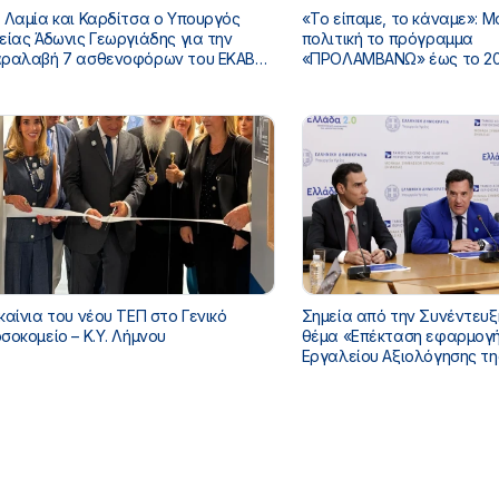
 Λαμία και Καρδίτσα ο Υπουργός
«Το είπαμε, το κάναμε»: Μ
είας Άδωνις Γεωργιάδης για την
πολιτική το πρόγραμμα
ραλαβή 7 ασθενοφόρων του ΕΚΑΒ
«ΠΡΟΛΑΜΒΑΝΩ» έως το 20
ι τα εγκαίνια του ΚΥ Σοφάδων
κάλυψη από τον Τακτικό
Προϋπολογισμό
καίνια του νέου ΤΕΠ στο Γενικό
Σημεία από την Συνέντευξ
σοκομείο – Κ.Υ. Λήμνου
θέμα «Επέκταση εφαρμογής Ψηφιακού
Εργαλείου Αξιολόγησης τη
του ασθενή στα νοσοκομεί