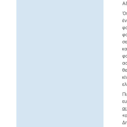
Αξ
Ό
έν
φα
φα
σε
κα
φ
ασ
θε
κ
ελ
Πι
ευ
αι
«α
Δη