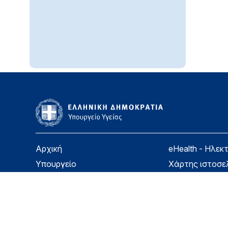
Αρχική
eHealth - Ηλεκ
Υπουργείο
Χάρτης ιστοσε
Υγεία
Όροι χρήσης
Εφημερίδα της Υπηρεσίας
Δήλωση προσβ
Για τον Πολίτη
Επικοινωνία