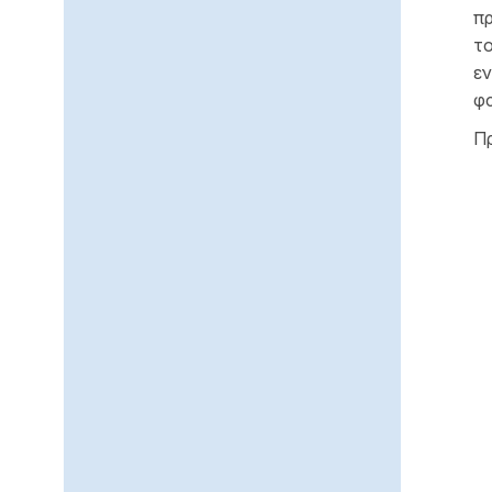
π
το
ε
φα
Πρ