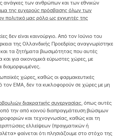
ές ανάγκες των ανθρώπων και των εθνικών
αίωμα της ευχερούς πρόσβασης όλων των
ν πολιτικό μας ρόλο ως εγγυητές της
ς δεν είναι καινούργιο. Από τον Ιούνιο του
ρκεια της Ολλανδικής Προεδρίας αναγνωρίστηκε
και τα ζητήματα βιωσιμότητας που αυτές
 και για οικονομικά εύρωστες χώρες, με
α διαμορφωμένες.
υρωπαϊκές χώρες, καθώς οι φαρμακευτικές
πό τον ΕΜΑ, δεν τα κυκλοφορούν σε χώρες με μη
βουλιών διακρατικής συνεργασίας
, όπως αυτές
κοπό την από κοινού διαπραγμάτευση βιώσιμων
ροφοριών και τεχνογνωσίας, καθώς και τη
ριπτώσεις ελλείψεων (πραγματικών ή
αλέτα» φαίνεται ότι πλησιάζουμε στο στόχο της