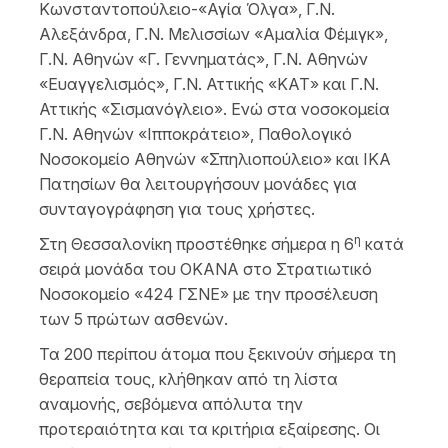
Κωνσταντοπούλειο-«Αγία Όλγα», Γ.Ν.
Αλεξάνδρα, Γ.Ν. Μελισσίων «Αμαλία Φέμιγκ»,
Γ.Ν. Αθηνών «Γ. Γεννηματάς», Γ.Ν. Αθηνών
«Ευαγγελισμός», Γ.Ν. Αττικής «ΚΑΤ» και Γ.Ν.
Αττικής «Σισμανόγλειο». Ενώ στα νοσοκομεία
Γ.Ν. Αθηνών «Ιπποκράτειο», Παθολογικό
Νοσοκομείο Αθηνών «Σπηλιοπούλειο» και ΙΚΑ
Πατησίων θα λειτουργήσουν μονάδες για
συνταγογράφηση για τους χρήστες.
η
Στη Θεσσαλονίκη προστέθηκε σήμερα η 6
κατά
σειρά μονάδα του ΟΚΑΝΑ στο Στρατιωτικό
Νοσοκομείο «424 ΓΣΝΕ» με την προσέλευση
των 5 πρώτων ασθενών.
Τα 200 περίπου άτομα που ξεκινούν σήμερα τη
θεραπεία τους, κλήθηκαν από τη λίστα
αναμονής, σεβόμενα απόλυτα την
προτεραιότητα και τα κριτήρια εξαίρεσης. Οι