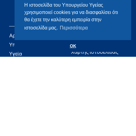
Η ιστοσελίδα του Υπουργείου Υγείας
χρησιμοποιεί cookies για να διασφαλίσει ότι
θα έχετε την καλύτερη εμπειρία στην
ιστοσελίδα μας.
Περισσότερα
Αρχική
eHealth - Ηλεκτρονική
Υγεία
Υπουργείο
OK
Χάρτης ιστοσελίδας
Υγεία
Όροι χρήσης
Εφημερίδα της
Υπηρεσίας
Δήλωση
προσβασιμότητας
Για τον Πολίτη
Επικοινωνία
RSS