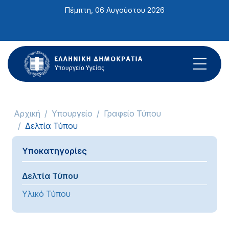
Σημείωση:
Πέμπτη, 06 Αυγούστου 2026
Αυτός
ο
ιστότοπος
περιλαμβάνει
ένα
σύστημα
προσβασιμότητας.
Αρχική
Υπουργείο
Γραφείο Τύπου
Δελτία Τύπου
Υποκατηγορίες
Δελτία Τύπου
Υλικό Τύπου