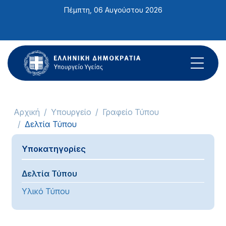
Σημείωση:
Πέμπτη, 06 Αυγούστου 2026
Αυτός
ο
ιστότοπος
περιλαμβάνει
ένα
σύστημα
προσβασιμότητας.
Αρχική
Υπουργείο
Γραφείο Τύπου
Δελτία Τύπου
Υποκατηγορίες
Δελτία Τύπου
Υλικό Τύπου