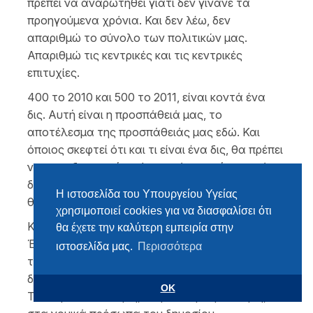
πρέπει να αναρωτηθεί γιατί δεν γίνανε τα
προηγούμενα χρόνια. Και δεν λέω, δεν
απαριθμώ το σύνολο των πολιτικών μας.
Απαριθμώ τις κεντρικές και τις κεντρικές
επιτυχίες.
400 το 2010 και 500 το 2011, είναι κοντά ένα
δις. Αυτή είναι η προσπάθειά μας, το
αποτέλεσμα της προσπάθειάς μας εδώ. Και
όποιος σκεφτεί ότι και τι είναι ένα δις, θα πρέπει
να συνειδητοποιήσει ότι αυτά τα χρήματα εάν
δεν τα εξοικονομούσαμε με τις πολιτικές μας,
Η ιστοσελίδα του Υπουργείου Υγείας
θα τα επιφορτιζόταν ο ελληνικός λαός.
χρησιμοποιεί cookies για να διασφαλίσει ότι
Κάθε μέτρο που φορτώνεται στις πλάτες του ο
θα έχετε την καλύτερη εμπειρία στην
Έλληνας πολίτης προκύπτει από την αδυναμία
ιστοσελίδα μας.
Περισσότερα
του ελληνικού κράτους να εξορθολογήσει τις
δαπάνες στην υγεία, στην ασφάλιση, στην
OK
Τοπική Αυτοδιοίκηση, στην κεντρική διοίκηση,