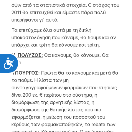
όψιν από τα στατιστικά στοιχεία. Ο στόχος του
2011 θα επιτευχθεί και είμαστε πάρα πολύ
υπερήφανοι γι' αυτό.
Τα επιτύχαμε όλα αυτά με τη διπλή
υποκοστολόγηση που κάναμε, θα δούμε και αν
υπάρχει και τρίτη θα κάνουμε και τρίτη.
Ν. ΠΟΛΥΖΟΣ:
Θα κάνουμε, θα κάνουμε. Θα
Προσιτότητα
γίνει.
ΥΠΟΥΡΓΟΣ:
Πρώτα θα το κάνουμε και μετά θα
το πούμε. Η λίστα των μη
συνταγογραφούμενων φαρμάκων που ετησίως
δίνει 200 εκ. € περίπου στο σύστημα, η
διαμόρφωση της αρνητικής λίστας, η
διαμόρφωση της θετικής λίστας που πια
εφαρμόζεται, η μείωση του ποσοστού του
κέρδους των φαρμακαποθηκών, τα rebate των
φαρμακείων. Κάνουμε αγώνα. Ο αγώνας πάει