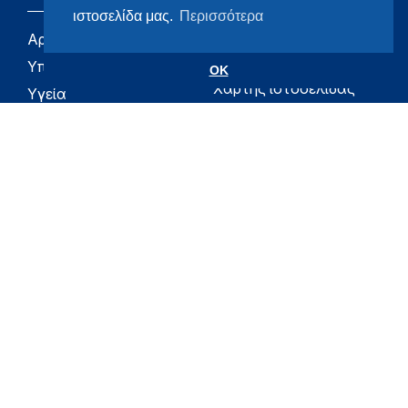
ιστοσελίδα μας.
Περισσότερα
Αρχική
eHealth - Ηλεκτρονική
Υγεία
Υπουργείο
OK
Χάρτης ιστοσελίδας
Υγεία
Όροι χρήσης
Εφημερίδα της
Υπηρεσίας
Δήλωση
προσβασιμότητας
Για τον Πολίτη
Επικοινωνία
RSS
Όλο το moh.gov.gr
Υπουργείο
Υγεία