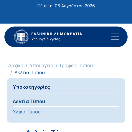
Σημείωση:
Πέμπτη, 06 Αυγούστου 2026
Αυτός
ο
ιστότοπος
περιλαμβάνει
ένα
σύστημα
προσβασιμότητας.
Αρχική
Υπουργείο
Γραφείο Τύπου
Δελτία Τύπου
Υποκατηγορίες
Δελτία Τύπου
Υλικό Τύπου