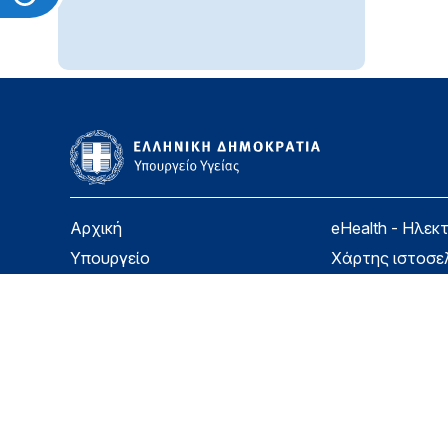
Αρχική
eHealth - Ηλεκ
Υπουργείο
Χάρτης ιστοσε
Υγεία
Όροι χρήσης
Εφημερίδα της Υπηρεσίας
Δήλωση προσβ
Για τον Πολίτη
Επικοινωνία