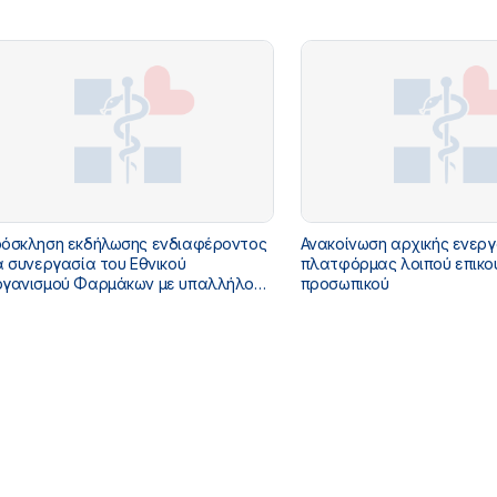
όνοιας
Πρόνοιας
όσκληση εκδήλωσης ενδιαφέροντος
Ανακοίνωση αρχικής ενερ
α συνεργασία του Εθνικού
πλατφόρμας λοιπού επικο
γανισμού Φαρμάκων με υπαλλήλους
προσωπικού
αφόρων ειδικοτήτων με καθεστώς
δοσης αποδείξεων παροχής
ηρεσιών για κάλυψη αναγκών