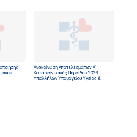
διαφόρων ειδικοτήτων με καθεστώς
έκδοσης αποδείξεων παροχής
υπηρεσιών για κάλυψη αναγκών - ΟΡΘΗ
γοποίησης
Ανακοίνωση Αποτελεσμάτων Α΄
υρικού
Κατασκηνωτικής Περιόδου 2026
Υπαλλήλων Υπουργείου Υγείας &
Πρόνοιας