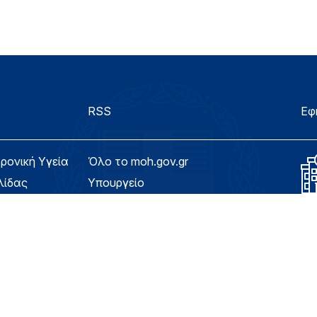
RSS
Εφ
τρονική Υγεία
Όλο το moh.gov.gr
λίδας
Υπουργείο
Υγεία
ασιμότητας
Εφημερίδα της Υπηρεσίας
Για τον Πολίτη
eHealth - Ηλεκτρονική Υγεία