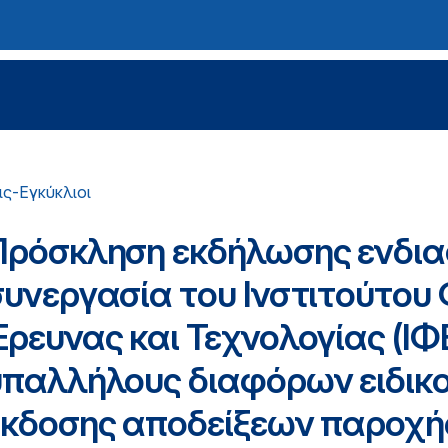
ς-Εγκύκλιοι
Πρόσκληση εκδήλωσης ενδια
συνεργασία του Ινστιτούτου
Έρευνας και Τεχνολογίας (ΙΦ
υπαλλήλους διαφόρων ειδικ
έκδοσης αποδείξεων παροχής