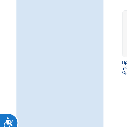
Πρ
Πρ
γι
Ορ
δι
έκ
υπ
Προσιτότητα