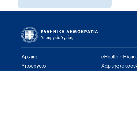
Αρχική
eHealth - Ηλεκ
Υπουργείο
Χάρτης ιστοσε
Υγεία
Όροι χρήσης
Εφημερίδα της Υπηρεσίας
Δήλωση προσβ
Για τον Πολίτη
Επικοινωνία
Copyright © Υπουργείο Υγείας 2026