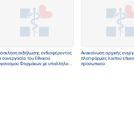
όσκληση εκδήλωσης ενδιαφέροντος
Ανακοίνωση αρχικής ενερ
α συνεργασία του Εθνικού
πλατφόρμας λοιπού επικο
γανισμού Φαρμάκων με υπαλλήλους
προσωπικού
αφόρων ειδικοτήτων με καθεστώς
δοσης αποδείξεων παροχής
ηρεσιών για κάλυψη αναγκών