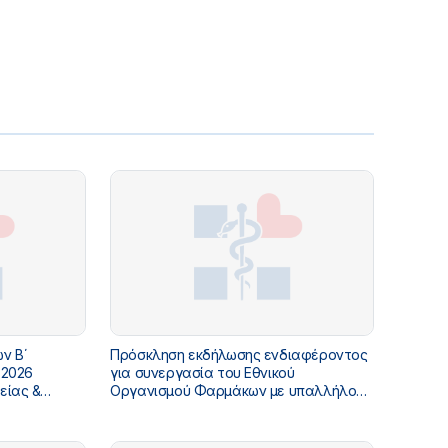
ν Β΄
Πρόσκληση εκδήλωσης ενδιαφέροντος
 2026
για συνεργασία του Εθνικού
είας &
Οργανισμού Φαρμάκων με υπαλλήλους
διαφόρων ειδικοτήτων με καθεστώς
έκδοσης αποδείξεων παροχής
υπηρεσιών για κάλυψη αναγκών - ΟΡΘΗ