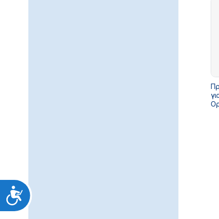
Πρ
γι
Ορ
δι
έκ
υπ
Προσιτότητα