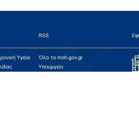
RSS
Εφ
τρονική Υγεία
Όλο το moh.gov.gr
λίδας
Υπουργείο
Υγεία
ασιμότητας
Εφημερίδα της Υπηρεσίας
Για τον Πολίτη
eHealth - Ηλεκτρονική Υγεία