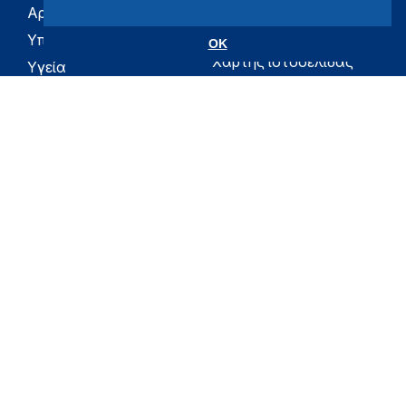
Αρχική
eHealth - Ηλεκτρονική
Υγεία
Υπουργείο
OK
Χάρτης ιστοσελίδας
Υγεία
Όροι χρήσης
Εφημερίδα της
Υπηρεσίας
Δήλωση
προσβασιμότητας
Για τον Πολίτη
Επικοινωνία
RSS
Όλο το moh.gov.gr
Υπουργείο
Υγεία
Εφημερίδα της Υπηρεσίας