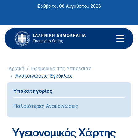
Σημείωση:
Σάββατο, 08 Αυγούστου 2026
Αυτός
ο
ιστότοπος
περιλαμβάνει
ένα
σύστημα
προσβασιμότητας.
Αρχική
Εφημερίδα της Υπηρεσίας
Ανακοινώσεις-Εγκύκλιοι
Υποκατηγορίες
Παλαιότερες Ανακοινώσεις
Υγειονομικός Χάρτης