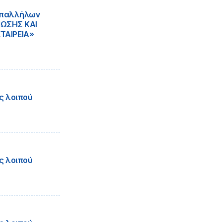
υπαλλήλων
ΙΩΣΗΣ ΚΑΙ
ΑΙΡΕΙΑ»
ς λοιπού
ς λοιπού