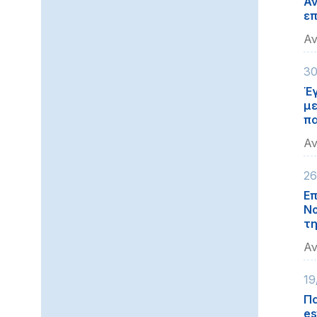
Αν
επ
Αν
30
Έγ
με
πα
Αν
26
Επ
Νο
τη
Αν
19
Πα
es