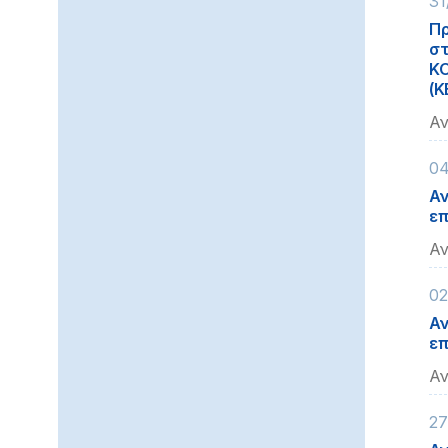
31
Πρ
στ
Κ
(Κ
Αν
04
Αν
επ
Αν
02
Αν
επ
Αν
27