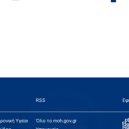
RSS
Εφ
τρονική Υγεία
Όλο το moh.gov.gr