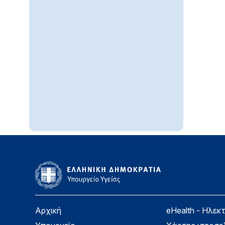
Αρχική
eHealth - Ηλεκ