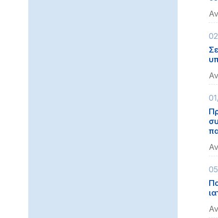
Αν
02
Σε
υπ
Αν
01
Πρ
συ
πα
Αν
05
Πα
ια
Αν