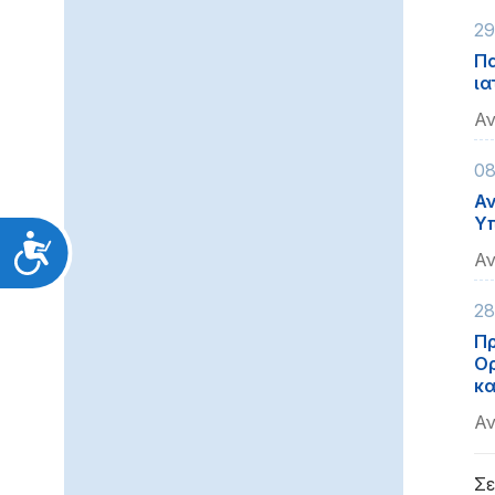
29
Πα
ια
Αν
08
Αν
Υπ
Προσιτότητα
Αν
28
Πρ
Ορ
κα
Αν
Σε