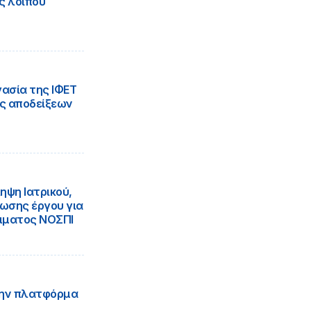
ς λοιπού
ασία της ΙΦΕΤ
ς αποδείξεων
ψη Ιατρικού,
θωσης έργου για
άμματος ΝΟΣΠΙ
την πλατφόρμα