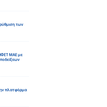
ρρύθμιση των
ΙΦΕΤ ΜΑΕ με
αποδείξεων
την πλατφόρμα