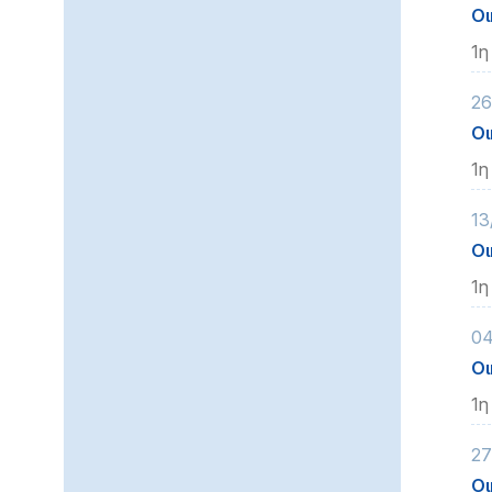
Οι
1η
26
Οι
1η
13
Οι
1η
04
Οι
1η
27
Οι