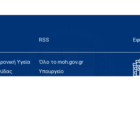
RSS
Εφ
τρονική Υγεία
Όλο το moh.gov.gr
λίδας
Υπουργείο
Υγεία
ασιμότητας
Εφημερίδα της Υπηρεσίας
Για τον Πολίτη
eHealth - Ηλεκτρονική Υγεία