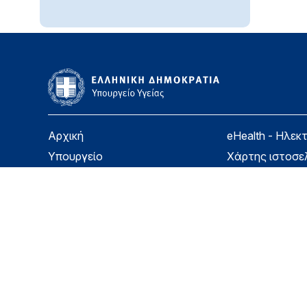
Αρχική
eHealth - Ηλεκ
Υπουργείο
Χάρτης ιστοσε
Υγεία
Όροι χρήσης
Εφημερίδα της Υπηρεσίας
Δήλωση προσβ
Για τον Πολίτη
Επικοινωνία
Copyright © Υπουργείο Υγείας 2026