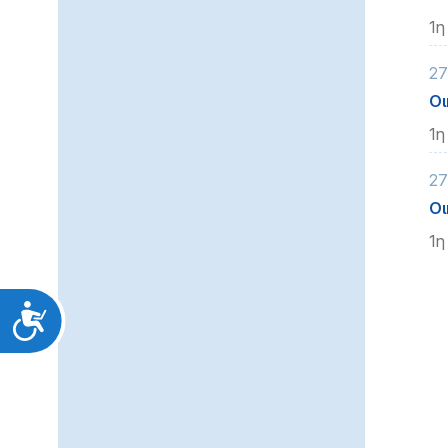
1η
27
Οι
1η
27
Οι
1η
Προσιτότητα