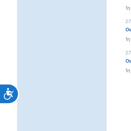
1η
27
Οι
1η
27
Οι
1η
Προσιτότητα