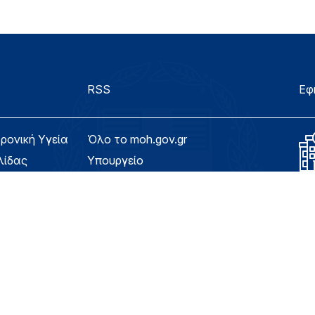
RSS
Εφ
τρονική Υγεία
Όλο το moh.gov.gr
λίδας
Υπουργείο
Υγεία
ασιμότητας
Εφημερίδα της Υπηρεσίας
Για τον Πολίτη
eHealth - Ηλεκτρονική Υγεία