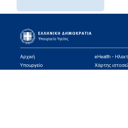
Αρχική
eHealth - Ηλεκ
Υπουργείο
Χάρτης ιστοσε
Υγεία
Όροι χρήσης
Εφημερίδα της Υπηρεσίας
Δήλωση προσβ
Για τον Πολίτη
Επικοινωνία
Copyright © Υπουργείο Υγείας 2026