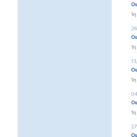
Οι
1η
26
Οι
1η
13
Οι
1η
04
Οι
1η
27
Οι