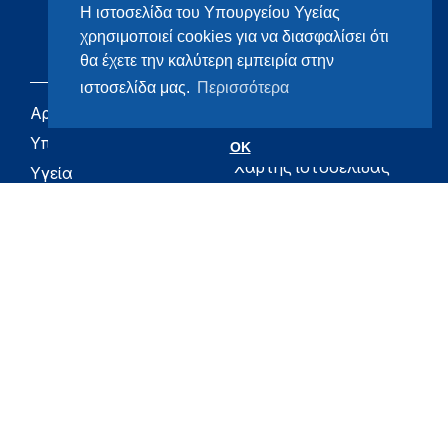
Η ιστοσελίδα του Υπουργείου Υγείας
χρησιμοποιεί cookies για να διασφαλίσει ότι
θα έχετε την καλύτερη εμπειρία στην
ιστοσελίδα μας.
Περισσότερα
Αρχική
eHealth - Ηλεκτρονική
Υγεία
Υπουργείο
OK
Χάρτης ιστοσελίδας
Υγεία
Όροι χρήσης
Εφημερίδα της
Υπηρεσίας
Δήλωση
προσβασιμότητας
Για τον Πολίτη
Επικοινωνία
RSS