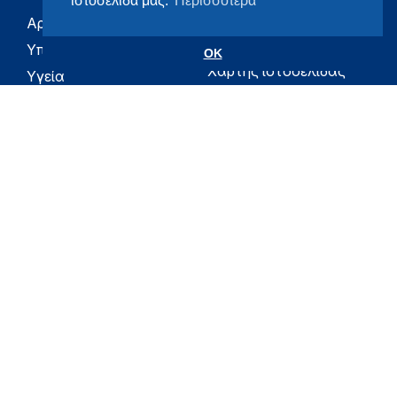
ιστοσελίδα μας.
Περισσότερα
Αρχική
eHealth - Ηλεκτρονική
Υγεία
Υπουργείο
OK
Χάρτης ιστοσελίδας
Υγεία
Όροι χρήσης
Εφημερίδα της
Υπηρεσίας
Δήλωση
προσβασιμότητας
Για τον Πολίτη
Επικοινωνία
RSS
Όλο το moh.gov.gr
Υπουργείο
Υγεία