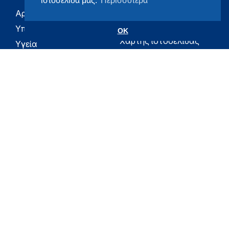
ιστοσελίδα μας.
Περισσότερα
Αρχική
eHealth - Ηλεκτρονική
Υγεία
Υπουργείο
OK
Χάρτης ιστοσελίδας
Υγεία
Όροι χρήσης
Εφημερίδα της
Υπηρεσίας
Δήλωση
προσβασιμότητας
Για τον Πολίτη
Επικοινωνία
RSS
Όλο το moh.gov.gr
Υπουργείο
Υγεία