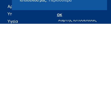
ιστοσελίδα μας.
Περισσότερα
Αρχική
eHealth - Ηλεκτρονική
Υγεία
Υπουργείο
OK
Χάρτης ιστοσελίδας
Υγεία
Όροι χρήσης
Εφημερίδα της
Υπηρεσίας
Δήλωση
προσβασιμότητας
Για τον Πολίτη
Επικοινωνία
RSS
Όλο το moh.gov.gr
Υπουργείο
Υγεία