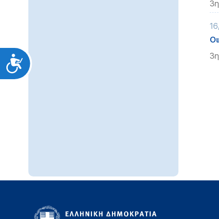
3η
16
Οι
3η
Προσιτότητα