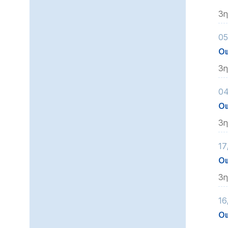
3η
05
Οι
3η
04
Οι
3η
17
Οι
3η
16
Οι