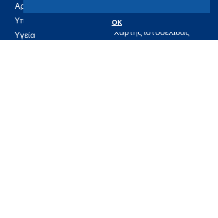
Αρχική
eHealth - Ηλεκτρονική
Υγεία
Υπουργείο
OK
Χάρτης ιστοσελίδας
Υγεία
Όροι χρήσης
Εφημερίδα της
Υπηρεσίας
Δήλωση
προσβασιμότητας
Για τον Πολίτη
Επικοινωνία
RSS
Όλο το moh.gov.gr
Υπουργείο
Υγεία
Εφημερίδα της Υπηρεσίας