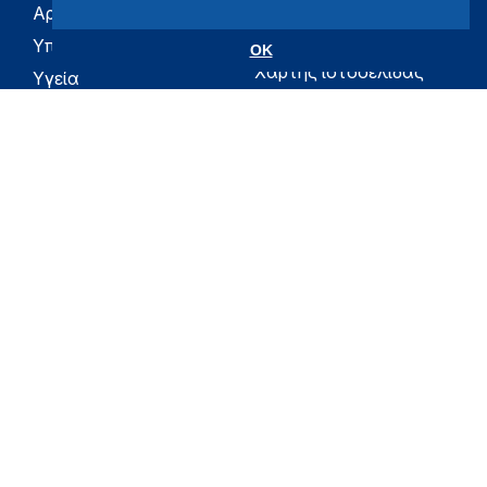
Αρχική
eHealth - Ηλεκτρονική
Υγεία
Υπουργείο
OK
Χάρτης ιστοσελίδας
Υγεία
Όροι χρήσης
Εφημερίδα της
Υπηρεσίας
Δήλωση
προσβασιμότητας
Για τον Πολίτη
Επικοινωνία
RSS
Όλο το moh.gov.gr
Υπουργείο
Υγεία
Εφημερίδα της Υπηρεσίας