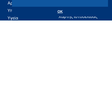
Αρχική
eHealth - Ηλεκτρονική
Υγεία
Υπουργείο
OK
Χάρτης ιστοσελίδας
Υγεία
Όροι χρήσης
Εφημερίδα της
Υπηρεσίας
Δήλωση
προσβασιμότητας
Για τον Πολίτη
Επικοινωνία
RSS
Όλο το moh.gov.gr
Υπουργείο
Υγεία
Εφημερίδα της Υπηρεσίας