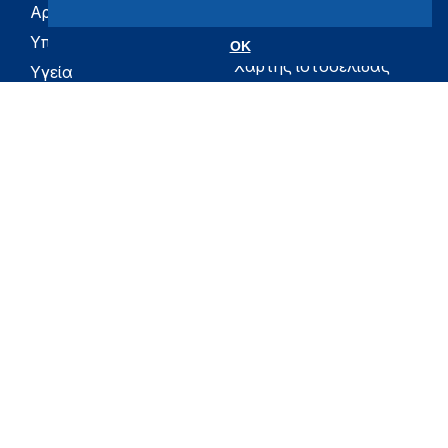
Αρχική
eHealth - Ηλεκτρονική
Υγεία
Υπουργείο
OK
Χάρτης ιστοσελίδας
Υγεία
Όροι χρήσης
Εφημερίδα της
Υπηρεσίας
Δήλωση
προσβασιμότητας
Για τον Πολίτη
Επικοινωνία
RSS
Όλο το moh.gov.gr
Υπουργείο
Υγεία
Εφημερίδα της Υπηρεσίας