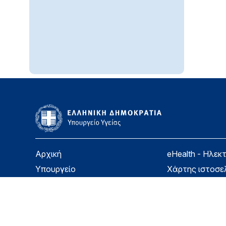
Αρχική
eHealth - Ηλεκ
Υπουργείο
Χάρτης ιστοσε
Υγεία
Όροι χρήσης
Εφημερίδα της Υπηρεσίας
Δήλωση προσβ
Για τον Πολίτη
Επικοινωνία