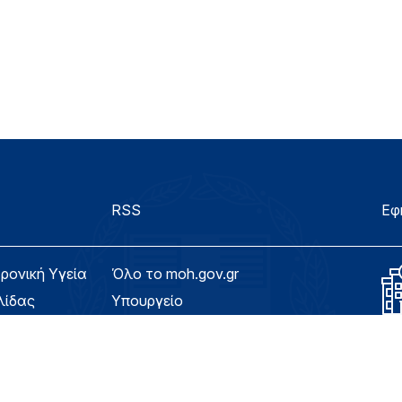
RSS
Εφ
τρονική Υγεία
Όλο το moh.gov.gr
λίδας
Υπουργείο
Υγεία
ασιμότητας
Εφημερίδα της Υπηρεσίας
Για τον Πολίτη