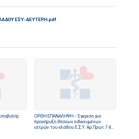
ΛΑΔΟΥ ΕΣΥ-ΔΕΥΤΕΡΗ.pdf
υποβολής
ΟΡΘΗ ΕΠΑΝΑΛΗΨΗ - Έγκριση για
προκήρυξη θέσεων ειδικευμένων
ιατρών του κλάδου Ε.Σ.Υ. Αρ.Πρωτ. Γ4α/
Γ.Π.18607