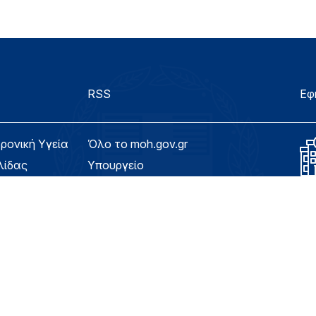
RSS
Εφ
τρονική Υγεία
Όλο το moh.gov.gr
λίδας
Υπουργείο
Υγεία
ασιμότητας
Εφημερίδα της Υπηρεσίας
Για τον Πολίτη
eHealth - Ηλεκτρονική Υγεία