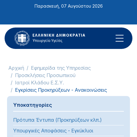
Σημείωση:
Παρασκευή, 07 Αυγούστου 2026
Αυτός
ο
ιστότοπος
περιλαμβάνει
ένα
σύστημα
προσβασιμότητας.
Αρχική
Εφημερίδα της Υπηρεσίας
Προσκλήσεις Προσωπικού
Ιατροί Κλάδου Ε.Σ.Υ.
Εγκρίσεις Προκηρύξεων - Ανακοινώσεις
Υποκατηγορίες
Πρότυπα Έντυπα (Προκηρύξεων κλπ.)
Υπουργικές Αποφάσεις - Εγκύκλιοι