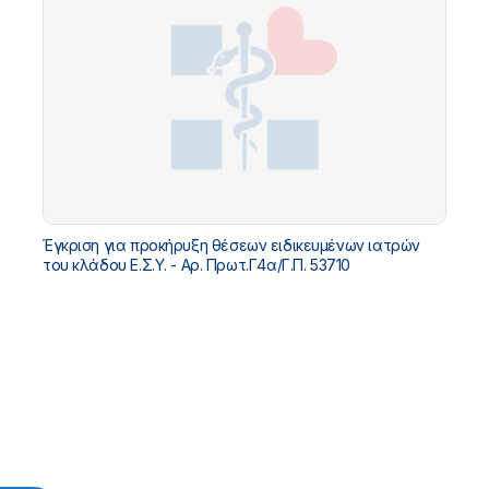
Έγκριση για προκήρυξη θέσεων ειδικευμένων ιατρών
του κλάδου Ε.Σ.Υ. - Αρ. Πρωτ.Γ4α/Γ.Π. 53710