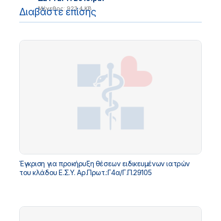
Μέγεθος: 923.4 KB
Διαβάστε επίσης
Έγκριση για προκήρυξη θέσεων ειδικευμένων ιατρών
του κλάδου Ε.Σ.Υ. Αρ.Πρωτ.:Γ4α/Γ.Π.29105