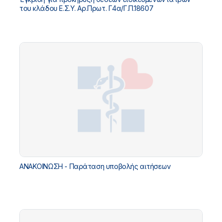
του κλάδου Ε.Σ.Υ. Αρ.Πρωτ. Γ4α/Γ.Π.18607
ΑΝΑΚΟΙΝΩΣΗ - Παράταση υποβολής αιτήσεων