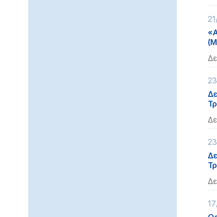
21
«
(Μ
Δε
23
Δε
Τρ
Δε
23
Δε
Τρ
Δε
17