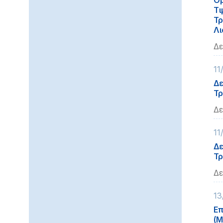
Ορ
Τι
Τρ
Λι
Δε
11
Δε
Τρ
Δε
11
Δε
Τρ
Δε
13
Επ
(Μ