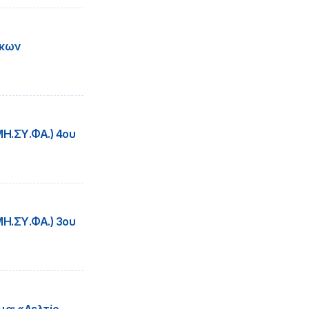
άκων
Η.ΣΥ.ΦΑ.) 4ου
Η.ΣΥ.ΦΑ.) 3ου