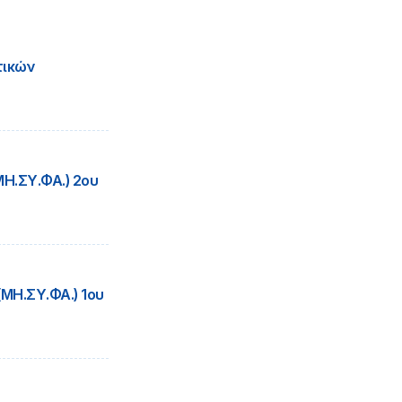
τικών
Η.ΣΥ.ΦΑ.) 2ου
Η.ΣΥ.ΦΑ.) 1ου