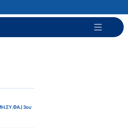
Η.ΣΥ.ΦΑ.) 3ου