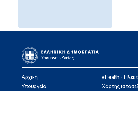
Αρχική
eHealth - Ηλεκ
Υπουργείο
Χάρτης ιστοσε
Υγεία
Όροι χρήσης
Εφημερίδα της Υπηρεσίας
Δήλωση προσβ
Για τον Πολίτη
Επικοινωνία