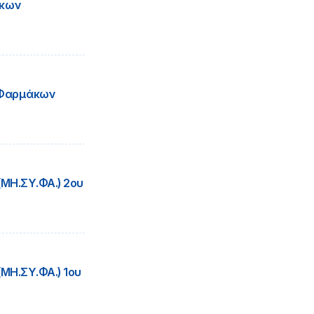
άκων
 Φαρμάκων
ΜΗ.ΣΥ.ΦΑ.) 2ου
Η.ΣΥ.ΦΑ.) 1ου