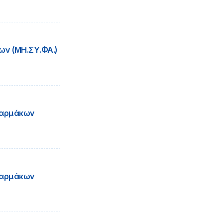
ν (ΜΗ.ΣΥ.ΦΑ.)
Φαρμάκων
Φαρμάκων