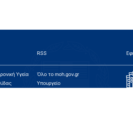
RSS
Εφ
τρονική Υγεία
Όλο το moh.gov.gr
λίδας
Υπουργείο
Υγεία
ασιμότητας
Εφημερίδα της Υπηρεσίας
Για τον Πολίτη
eHealth - Ηλεκτρονική Υγεία