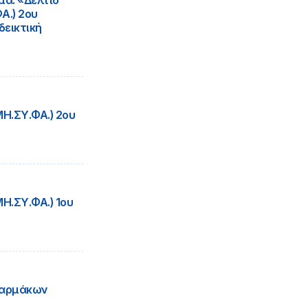
μα: «Δελτίο
.) 2ου
δεικτική
Η.ΣΥ.ΦΑ.) 2ου
.ΣΥ.ΦΑ.) 1ου
Φαρμάκων