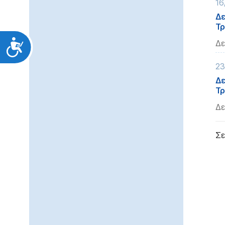
16
Δε
Τρ
Προσιτότητα
Δε
23
Δε
Τρ
Δε
Σε