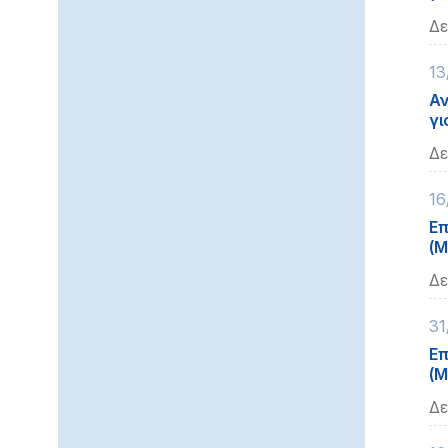
Δε
13
Αν
γι
Δε
16
Επ
(Μ
Δε
31
Επ
(Μ
Δε