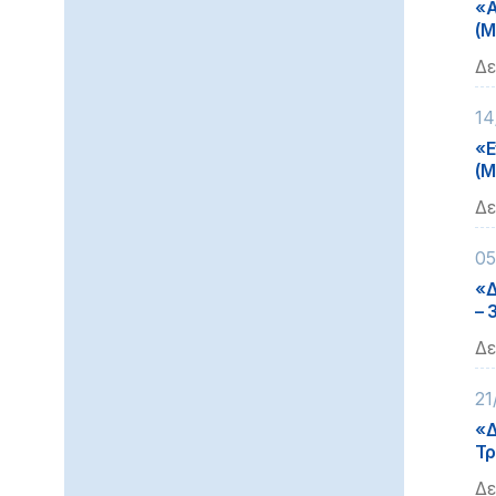
«
(Μ
Δε
14
«Ε
(Μ
Δε
05
«Δ
– 
Δε
21
«Δ
Τρ
Δε