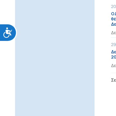
20
Ο.
θέ
Δε
Προσιτότητα
Δε
29
Δε
2
Δε
Σε