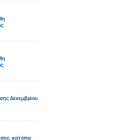
Μη
ής
Μη
ής
σης Δεκεμβρίου
σης, κατόπιν