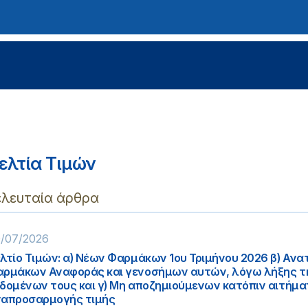
ελτία Τιμών
ελευταία άρθρα
/07/2026
λτίο Τιμών: α) Νέων Φαρμάκων 1ου Τριμήνου 2026 β) Αν
ρμάκων Αναφοράς και γενοσήμων αυτών, λόγω λήξης τ
δομένων τους και γ) Μη αποζημιούμενων κατόπιν αιτήμα
απροσαρμογής τιμής