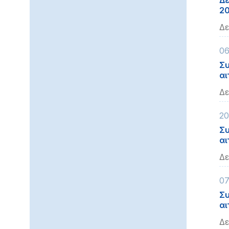
Δε
2
Δε
06
Συ
αι
Δε
20
Συ
αι
Δε
07
Συ
αι
Δε