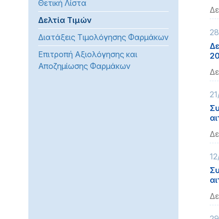
Θετική Λίστα
προβλήματα
Δε
Δελτία Τιμών
όρασης
28
που
Διατάξεις Τιμολόγησης Φαρμάκων
χρησιμοποιούν
Δε
Επιτροπή Αξιολόγησης και
2
πρόγραμμα
Αποζημίωσης Φαρμάκων
ανάγνωσης
Δε
οθόνης
Πατήστε
21
Control-
Συ
F10
αι
για
Δε
να
ανοίξετε
12
ένα
Συ
μενού
αι
προσβασιμότητας.
Δε
29