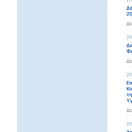
Δε
2
Δε
29
Δε
Φε
Δε
20
Επ
Κά
τη
Υγ
Δε
20