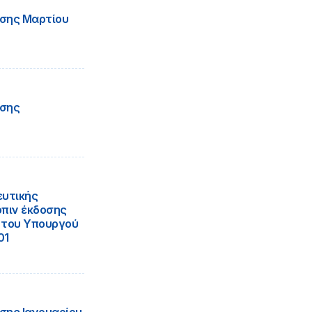
σης Μαρτίου
ήσης
ευτικής
πιν έκδοσης
ς του Υπουργού
01