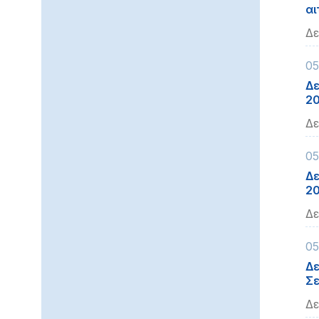
αι
Δε
05
Δε
2
Δε
05
Δε
2
Δε
05
Δε
Σε
Δε