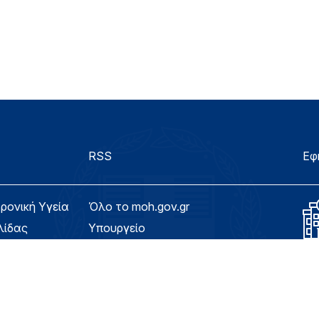
RSS
Εφ
τρονική Υγεία
Όλο το moh.gov.gr
λίδας
Υπουργείο
Υγεία
ασιμότητας
Εφημερίδα της Υπηρεσίας
Για τον Πολίτη
eHealth - Ηλεκτρονική Υγεία