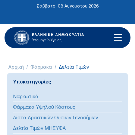
Σημείωση:
Σάββατο, 08 Αυγούστου 2026
Αυτός
ο
ιστότοπος
περιλαμβάνει
ένα
σύστημα
προσβασιμότητας.
Αρχική
Φάρμακα
Δελτία Τιμών
Υποκατηγορίες
Ναρκωτικά
Φάρμακα Υψηλού Κόστους
Λίστα Δραστικών Ουσιών Γενοσήμων
Δελτία Τιμών ΜΗΣΥΦΑ