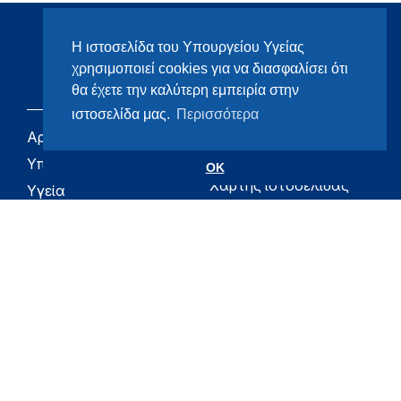
Η ιστοσελίδα του Υπουργείου Υγείας
χρησιμοποιεί cookies για να διασφαλίσει ότι
θα έχετε την καλύτερη εμπειρία στην
ιστοσελίδα μας.
Περισσότερα
Αρχική
eHealth - Ηλεκτρονική
Υγεία
Υπουργείο
OK
Χάρτης ιστοσελίδας
Υγεία
Όροι χρήσης
Εφημερίδα της
Υπηρεσίας
Δήλωση
προσβασιμότητας
Για τον Πολίτη
Επικοινωνία
RSS