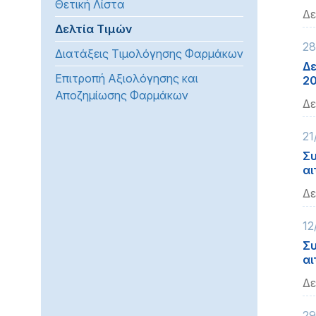
Θετική Λίστα
προβλήματα
Δε
Δελτία Τιμών
όρασης
28
που
Διατάξεις Τιμολόγησης Φαρμάκων
χρησιμοποιούν
Δε
Επιτροπή Αξιολόγησης και
2
πρόγραμμα
Αποζημίωσης Φαρμάκων
ανάγνωσης
Δε
οθόνης
Πατήστε
21
Control-
Συ
F10
αι
για
Δε
να
ανοίξετε
12
ένα
Συ
μενού
αι
προσβασιμότητας.
Δε
29