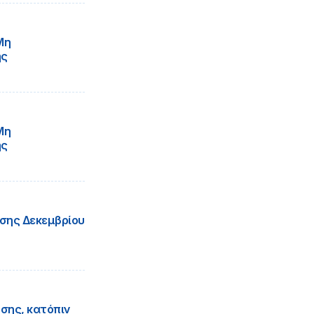
Μη
ής
Μη
ής
σης Δεκεμβρίου
σης, κατόπιν