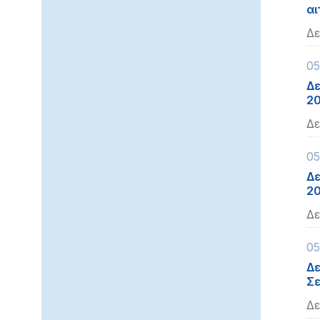
αι
Δε
05
Δε
2
Δε
05
Δε
2
Δε
05
Δε
Σε
Δε