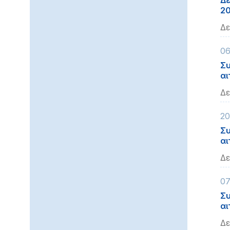
Δε
2
Δε
06
Συ
αι
Δε
20
Συ
αι
Δε
07
Συ
αι
Δε