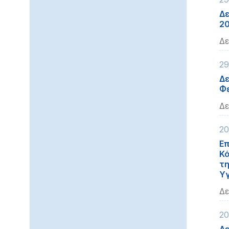
Δε
2
Δε
29
Δε
Φε
Δε
20
Επ
Κά
τη
Υγ
Δε
20