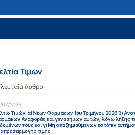
ελτία Τιμών
ελευταία άρθρα
/07/2026
λτίο Τιμών: α) Νέων Φαρμάκων 1ου Τριμήνου 2026 β) Αν
ρμάκων Αναφοράς και γενοσήμων αυτών, λόγω λήξης τ
δομένων τους και γ) Μη αποζημιούμενων κατόπιν αιτήμα
απροσαρμογής τιμής