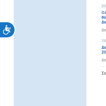
20
Ο.
θέ
Δε
Προσιτότητα
Δε
29
Δε
2
Δε
Σε