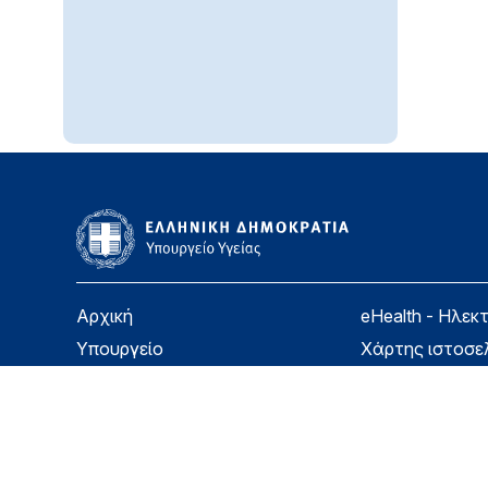
Αρχική
eHealth - Ηλεκ
Υπουργείο
Χάρτης ιστοσε
Υγεία
Όροι χρήσης
Εφημερίδα της Υπηρεσίας
Δήλωση προσβ
Για τον Πολίτη
Επικοινωνία