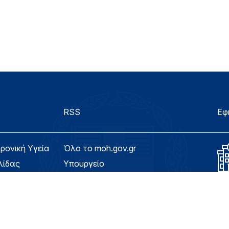
RSS
Εφ
τρονική Υγεία
Όλο το moh.gov.gr
λίδας
Υπουργείο
Υγεία
ασιμότητας
Εφημερίδα της Υπηρεσίας
Για τον Πολίτη
eHealth - Ηλεκτρονική Υγεία