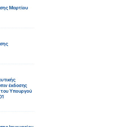
σης Μαρτίου
ήσης
ευτικής
πιν έκδοσης
ς του Υπουργού
01