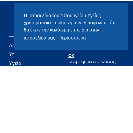
Η ιστοσελίδα του Υπουργείου Υγείας
χρησιμοποιεί cookies για να διασφαλίσει ότι
θα έχετε την καλύτερη εμπειρία στην
ιστοσελίδα μας.
Περισσότερα
Αρχική
eHealth - Ηλεκτρονική
Υγεία
Υπουργείο
OK
Χάρτης ιστοσελίδας
Υγεία
Όροι χρήσης
Εφημερίδα της
Υπηρεσίας
Δήλωση
προσβασιμότητας
Για τον Πολίτη
Επικοινωνία
RSS