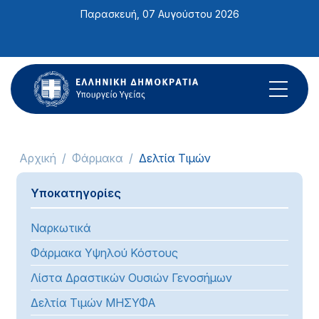
Σημείωση:
Παρασκευή, 07 Αυγούστου 2026
Αυτός
ο
ιστότοπος
περιλαμβάνει
ένα
σύστημα
προσβασιμότητας.
Αρχική
Φάρμακα
Δελτία Τιμών
Υποκατηγορίες
Ναρκωτικά
Φάρμακα Υψηλού Κόστους
Λίστα Δραστικών Ουσιών Γενοσήμων
Δελτία Τιμών ΜΗΣΥΦΑ