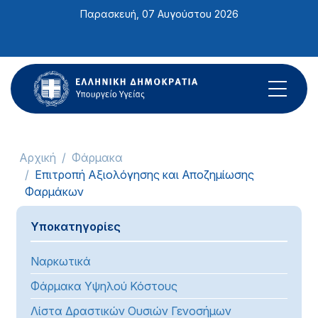
Σημείωση:
Παρασκευή, 07 Αυγούστου 2026
Αυτός
ο
ιστότοπος
περιλαμβάνει
ένα
σύστημα
προσβασιμότητας.
Αρχική
Φάρμακα
Επιτροπή Αξιολόγησης και Αποζημίωσης
Φαρμάκων
Υποκατηγορίες
Ναρκωτικά
Φάρμακα Υψηλού Κόστους
Λίστα Δραστικών Ουσιών Γενοσήμων