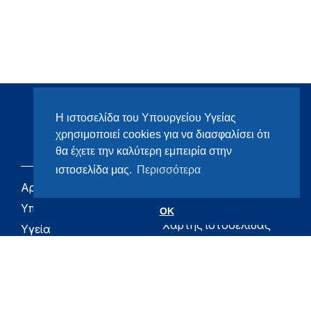
Η ιστοσελίδα του Υπουργείου Υγείας
χρησιμοποιεί cookies για να διασφαλίσει ότι
θα έχετε την καλύτερη εμπειρία στην
ιστοσελίδα μας.
Περισσότερα
Αρχική
eHealth - Ηλεκτρονική
Υγεία
Υπουργείο
OK
Χάρτης ιστοσελίδας
Υγεία
Όροι χρήσης
Εφημερίδα της
Υπηρεσίας
Δήλωση
προσβασιμότητας
Για τον Πολίτη
Επικοινωνία