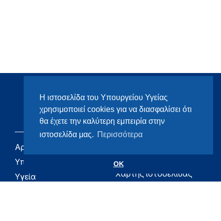
Η ιστοσελίδα του Υπουργείου Υγείας
χρησιμοποιεί cookies για να διασφαλίσει ότι
θα έχετε την καλύτερη εμπειρία στην
ιστοσελίδα μας.
Περισσότερα
Αρχική
eHealth - Ηλεκτρονική
Υγεία
Υπουργείο
OK
Χάρτης ιστοσελίδας
Υγεία
Όροι χρήσης
Εφημερίδα της
Υπηρεσίας
Δήλωση
προσβασιμότητας
Για τον Πολίτη