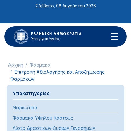
Σημείωση:
Σάββατο, 08 Αυγούστου 2026
Αυτός
ο
ιστότοπος
περιλαμβάνει
ένα
σύστημα
προσβασιμότητας.
Αρχική
Φάρμακα
Επιτροπή Αξιολόγησης και Αποζημίωσης
Φαρμάκων
Υποκατηγορίες
Ναρκωτικά
Φάρμακα Υψηλού Κόστους
Λίστα Δραστικών Ουσιών Γενοσήμων