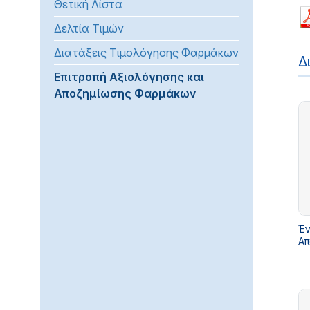
Θετική Λίστα
προβλήματα
Δελτία Τιμών
όρασης
που
Διατάξεις Τιμολόγησης Φαρμάκων
Δ
χρησιμοποιούν
Επιτροπή Αξιολόγησης και
πρόγραμμα
Αποζημίωσης Φαρμάκων
ανάγνωσης
οθόνης
Πατήστε
Control-
F10
για
να
ανοίξετε
Έν
ένα
Απ
μενού
προσβασιμότητας.