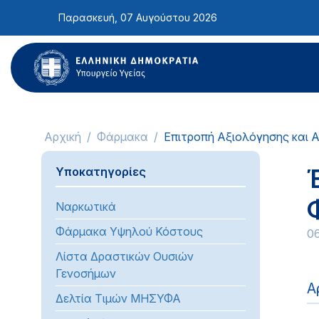
Σημείωση:
Παρασκευή, 07 Αυγούστου 2026
Αυτός
ο
ιστότοπος
περιλαμβάνει
ένα
σύστημα
προσβασιμότητας.
Αρχική
Φάρμακα
Επιτροπή Αξιολόγησης και
Πατήστε
Control-
Υποκατηγορίες
F11
για
Ναρκωτικά
να
προσαρμόσετε
Φάρμακα Υψηλού Κόστους
0
τον
Λίστα Δραστικών Ουσιών
ιστότοπο
Γενοσήμων
στα
Α
Δελτία Τιμών ΜΗΣΥΦΑ
άτομα
με