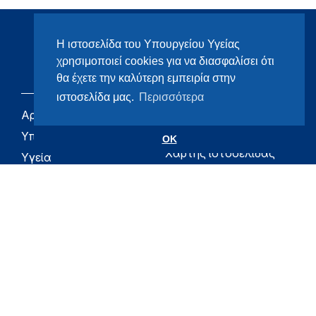
Η ιστοσελίδα του Υπουργείου Υγείας
χρησιμοποιεί cookies για να διασφαλίσει ότι
θα έχετε την καλύτερη εμπειρία στην
ιστοσελίδα μας.
Περισσότερα
Αρχική
eHealth - Ηλεκτρονική
Υγεία
Υπουργείο
OK
Χάρτης ιστοσελίδας
Υγεία
Όροι χρήσης
Εφημερίδα της
Υπηρεσίας
Δήλωση
προσβασιμότητας
Για τον Πολίτη
Επικοινωνία
RSS