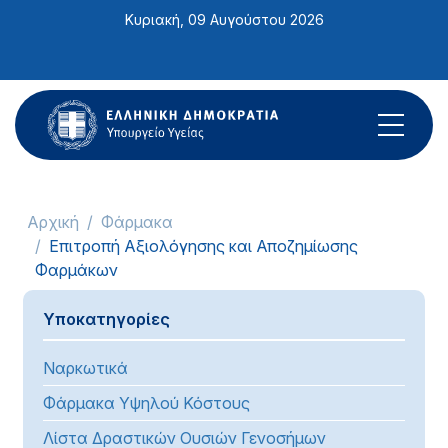
Σημείωση:
Κυριακή, 09 Αυγούστου 2026
Αυτός
ο
ιστότοπος
περιλαμβάνει
ένα
σύστημα
προσβασιμότητας.
Αρχική
Φάρμακα
Επιτροπή Αξιολόγησης και Αποζημίωσης
Φαρμάκων
Υποκατηγορίες
Ναρκωτικά
Φάρμακα Υψηλού Κόστους
Λίστα Δραστικών Ουσιών Γενοσήμων