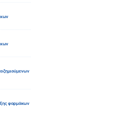
άκων
άκων
ποζημιούμενων
ταξης φαρμάκων