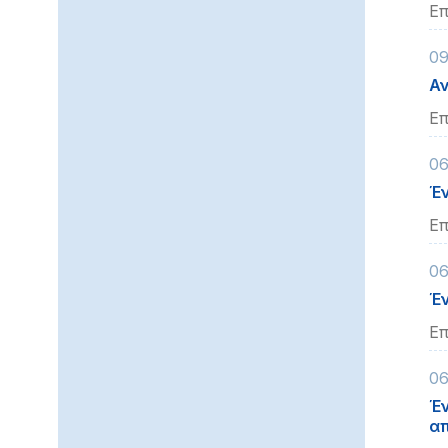
Επ
09
Αν
Επ
06
Έν
Επ
06
Έν
Επ
06
Έν
απ