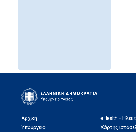
Αρχική
eHealth - Ηλεκ
Υπουργείο
Χάρτης ιστοσε