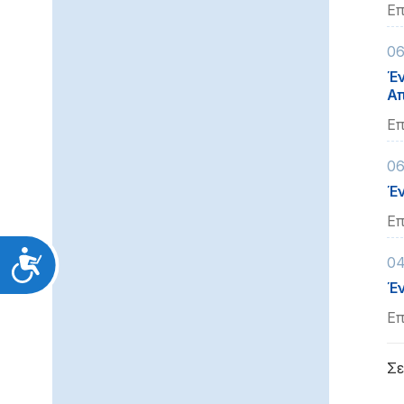
Επ
06
Έν
Α
Επ
06
Έν
Επ
Προσιτότητα
04
Έν
Επ
Σε