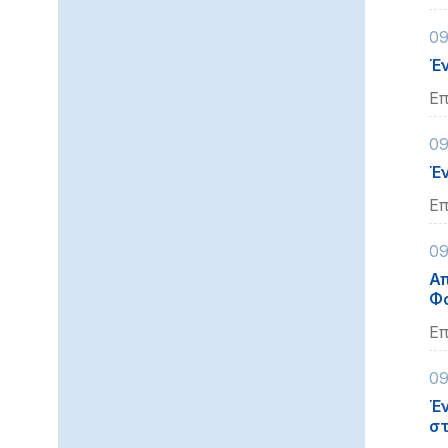
09
Έν
Επ
09
Έν
Επ
09
Απ
Φ
Επ
09
Έν
στ