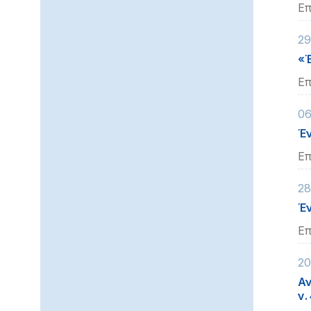
Επ
29
«Έ
Επ
06
Έν
Επ
28
Έν
Επ
20
Αν
ν.