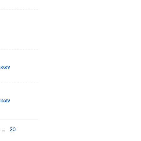
άκων
άκων
...
20