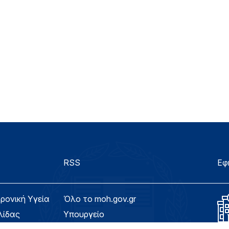
RSS
Εφ
τρονική Υγεία
Όλο το moh.gov.gr
λίδας
Υπουργείο