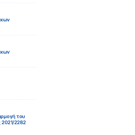
άκων
άκων
αρμογή του
ς 2021/2282