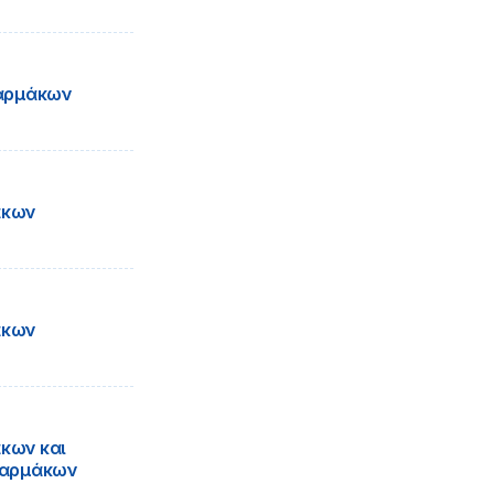
Φαρμάκων
άκων
άκων
κων και
Φαρμάκων