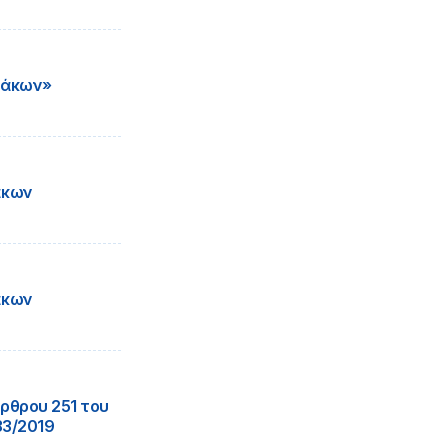
μάκων»
άκων
άκων
θρου 251 του
33/2019