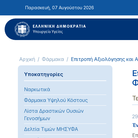
Σημείωση:
Παρασκευή, 07 Αυγούστου 2026
Αυτός
ο
ιστότοπος
περιλαμβάνει
ένα
σύστημα
προσβασιμότητας.
Αρχική
Φάρμακα
Επιτροπή Αξιολόγησης και
Πατήστε
Control-
Ε
Υποκατηγορίες
F11
Φ
για
Ναρκωτικά
να
Τ
προσαρμόσετε
Φάρμακα Υψηλού Κόστους
τον
Λίστα Δραστικών Ουσιών
ιστότοπο
29
Γενοσήμων
στα
Έν
Δελτία Τιμών ΜΗΣΥΦΑ
άτομα
Επ
με